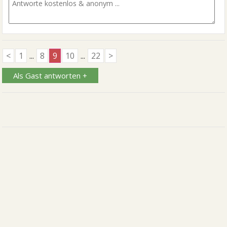
<
1
...
8
9
10
...
22
>
Als Gast antworten +