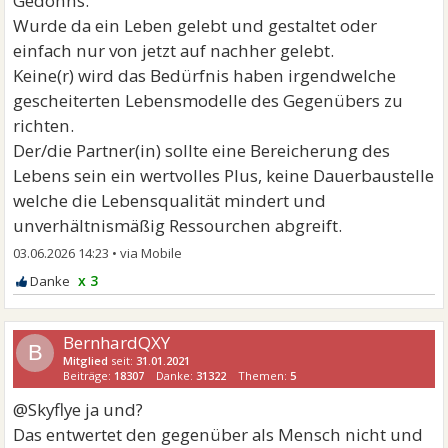
Gedöhns.
Wurde da ein Leben gelebt und gestaltet oder
einfach nur von jetzt auf nachher gelebt.
Keine(r) wird das Bedürfnis haben irgendwelche
gescheiterten Lebensmodelle des Gegenübers zu
richten.
Der/die Partner(in) sollte eine Bereicherung des
Lebens sein ein wertvolles Plus, keine Dauerbaustelle
welche die Lebensqualität mindert und
unverhältnismäßig Ressourchen abgreift.
03.06.2026 14:23
•
x 3
BernhardQXY
B
Mitglied
seit:
31.01.2021
Beiträge:
18307
Danke:
31322
Themen:
5
@Skyflye ja und?
Das entwertet den gegenüber als Mensch nicht und