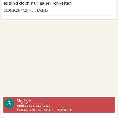
es sind doch nur aäßerlichkeiten
03.06.2026 14:24
•
Skyflye
S
Mitglied
seit:
22.04.2020
Beiträge:
370
Danke:
314
Themen:
5