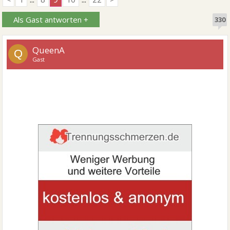
Als Gast antworten +
330
QueenA
Q
Gast