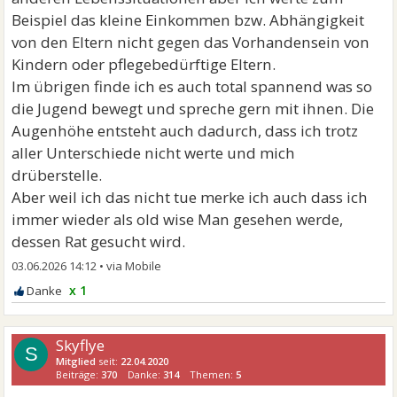
Beispiel das kleine Einkommen bzw. Abhängigkeit
von den Eltern nicht gegen das Vorhandensein von
Kindern oder pflegebedürftige Eltern.
Im übrigen finde ich es auch total spannend was so
die Jugend bewegt und spreche gern mit ihnen. Die
Augenhöhe entsteht auch dadurch, dass ich trotz
aller Unterschiede nicht werte und mich
drüberstelle.
Aber weil ich das nicht tue merke ich auch dass ich
immer wieder als old wise Man gesehen werde,
dessen Rat gesucht wird.
03.06.2026 14:12
•
x 1
Skyflye
S
Mitglied
seit:
22.04.2020
Beiträge:
370
Danke:
314
Themen:
5