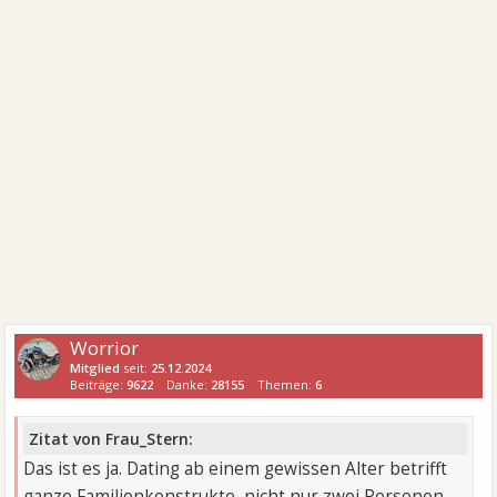
Worrior
Mitglied
seit:
25.12.2024
Beiträge:
9622
Danke:
28155
Themen:
6
Zitat von Frau_Stern:
Das ist es ja. Dating ab einem gewissen Alter betrifft
ganze Familienkonstrukte, nicht nur zwei Personen.