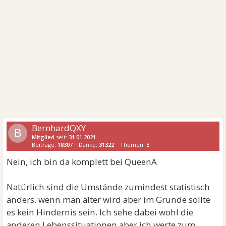
BernhardQXY
B
Mitglied
seit:
31.01.2021
Beiträge:
18307
Danke:
31322
Themen:
5
Nein, ich bin da komplett bei QueenA
Natürlich sind die Umstände zumindest statistisch
anders, wenn man älter wird aber im Grunde sollte
es kein Hindernis sein. Ich sehe dabei wohl die
anderen Lebenssituationen aber ich werte zum