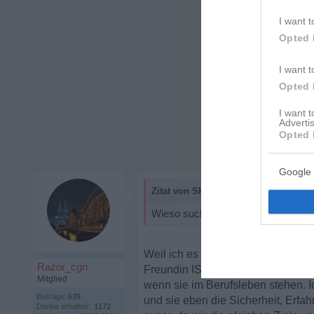
I want t
Opted 
I want t
Opted 
I want 
Advertis
Opted 
Google 
Zitat von Skyflye:
Wieso suchst du mit 48 Frauen, die
Weil ich es mir "leisten" kann, n
Razor_cgn
Freundin IST 20 Jahre jünger. Sie 
Mitglied
wenn sie im Berufsleben stehen. I
Beiträge:
639
und sie eben die Sicherheit, Erfa
Danke erhalten:
1172