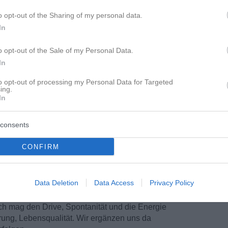
o opt-out of the Sharing of my personal data.
In
o opt-out of the Sale of my Personal Data.
In
to opt-out of processing my Personal Data for Targeted
ing.
In
consents
CONFIRM
 deine Töchter sein könnten?
Data Deletion
Data Access
Privacy Policy
ach meinen Erfahrungen und meine aktuelle
steht auf Ältere und ich eben auf junge Frauen,
ch mag den Drive, Spontanität und die Energie
hrung, Lebensqualität. Wir ergänzen uns da