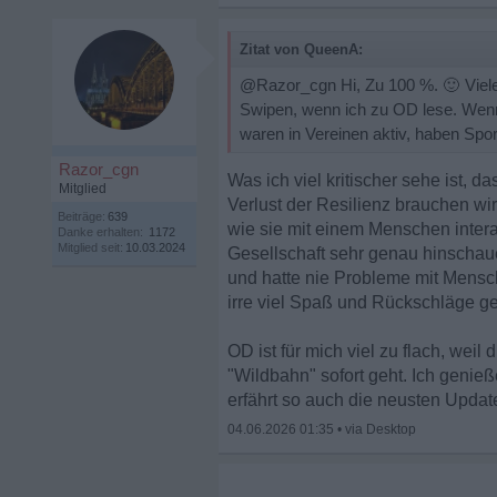
Zitat von QueenA:
@Razor_cgn Hi, Zu 100 %.
🙂
Viele
Swipen, wenn ich zu OD lese. Wenn
waren in Vereinen aktiv, haben Spor
Razor_cgn
Was ich viel kritischer sehe ist, d
Mitglied
Verlust der Resilienz brauchen wi
Beiträge:
639
wie sie mit einem Menschen intera
Danke erhalten:
1172
Mitglied seit:
10.03.2024
Gesellschaft sehr genau hinschaue
und hatte nie Probleme mit Mensc
irre viel Spaß und Rückschläge g
OD ist für mich viel zu flach, wei
"Wildbahn" sofort geht. Ich gen
erfährt so auch die neusten Updat
04.06.2026 01:35
•