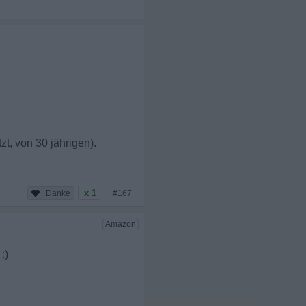
t, von 30 jährigen).
x 1
#167