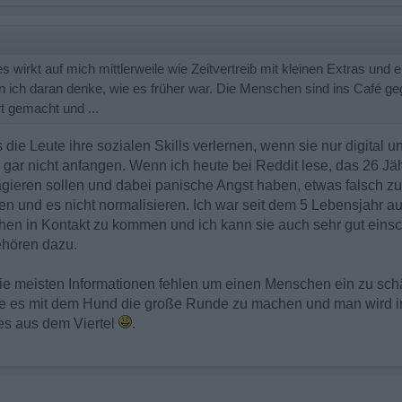
s wirkt auf mich mittlerweile wie Zeitvertreib mit kleinen Extras und
 ich daran denke, wie es früher war. Die Menschen sind ins Café g
t gemacht und ...
as die Leute ihre sozialen Skills verlernen, wenn sie nur digital
r gar nicht anfangen. Wenn ich heute bei Reddit lese, das 26 J
gieren sollen und dabei panische Angst haben, etwas falsch zu 
n und es nicht normalisieren. Ich war seit dem 5 Lebensjahr a
hen in Kontakt zu kommen und ich kann sie auch sehr gut ein
ehören dazu.
l die meisten Informationen fehlen um einen Menschen ein zu schä
ieße es mit dem Hund die große Runde zu machen und man wird
es aus dem Viertel
.