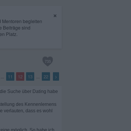
×
nd Mentoren begleiten
e Beiträge sind
en Platz.
735
11
12
13
22
>
...
...
 die Suche über Dating habe
stellung des Kennenlernens
e verlauten, dass es wohl
eige möglich. So habe ich