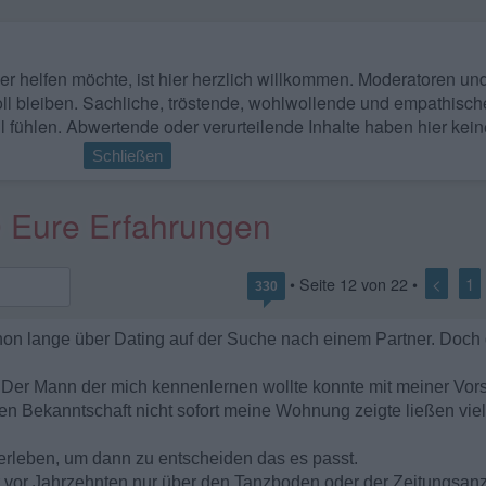
 wer helfen möchte, ist hier herzlich willkommen. Moderatoren u
ll bleiben. Sachliche, tröstende, wohlwollende und empathisch
l fühlen. Abwertende oder verurteilende Inhalte haben hier kein
Schließen
0 Eure Erfahrungen
<
1
• Seite
12
von
22
•
330
chon lange über Dating auf der Suche nach einem Partner. Doch
 Der Mann der mich kennenlernen wollte konnte mit meiner Vor
en Bekanntschaft nicht sofort meine Wohnung zeigte ließen viel
e erleben, um dann zu entscheiden das es passt.
vor Jahrzehnten nur über den Tanzboden oder der Zeitungsanz