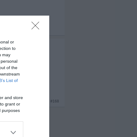
x 3
sonal or
Erwartungshaltungen,
ection to
ou may
 personal
out of the
 downstream
B’s List of
er and store
x 2
#168
to grant or
ed purposes