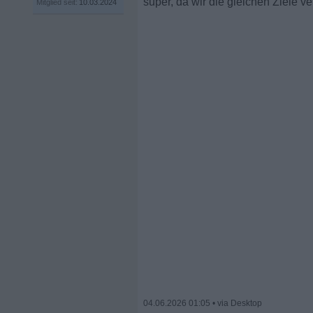
super, da wir die gleichen Ziele ve
Mitglied seit:
10.03.2024
04.06.2026 01:05
•