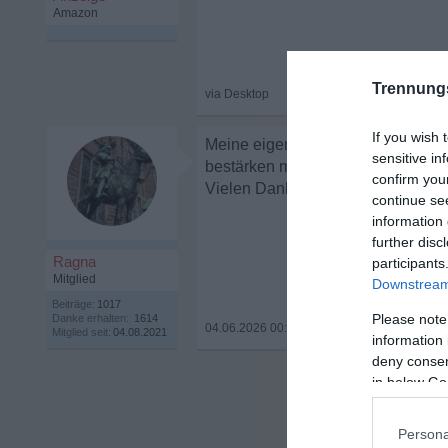
Trennung
If you wish 
Meine eigenen Erfahrungen und die
sensitive in
bestärken mich mein Singleleben 
confirm you
Vielen Dank!
continue se
information 
further disc
Ragna
participants
Mitglied
Downstream 
Beiträge:
1017
Please note
Danke erhalten:
1614
04.06.2026 00:15
•
Mitglied seit:
04.08.2021
information 
deny consent
in below Go
Persona