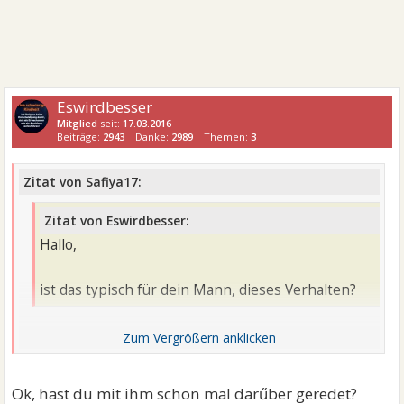
Eswirdbesser
Mitglied
seit:
17.03.2016
Beiträge:
2943
Danke:
2989
Themen:
3
Zitat von Safiya17:
Zitat von Eswirdbesser:
Hallo,
ist das typisch für dein Mann, dieses Verhalten?
Wie das halt so ist ja, aber nie in diesem Ausmaß. Es
kränkt einen klar.
Ok, hast du mit ihm schon mal darűber geredet?