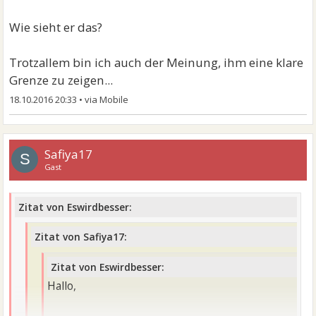
Aber wenn ihm sowas passiert muss man für ihn da
sein und so. Und ihn verstehen.
Wie sieht er das?
Aber wenns mir passiert dann sowas
Trotzallem bin ich auch der Meinung, ihm eine klare
Grenze zu zeigen...
Lg safiya
18.10.2016 20:33
•
Safiya17
S
Gast
Zitat von Eswirdbesser:
Zitat von Safiya17:
Zitat von Eswirdbesser:
Hallo,