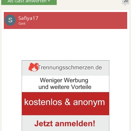
Als Gast antworten +
20
Safiya17
S
Gast