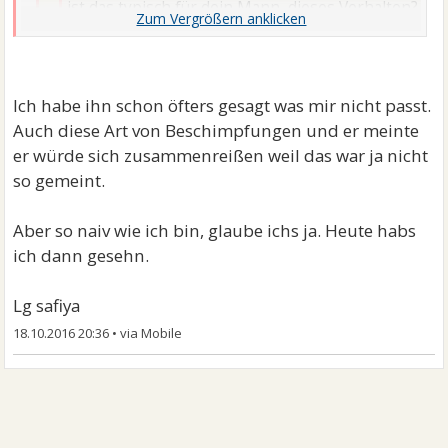
ist das typisch für dein Mann, dieses Verhalten?
Wie das halt so ist ja, aber nie in diesem Ausmaß. Es
kränkt einen klar.
Ich habe ihn schon öfters gesagt was mir nicht passt.
Ok, hast du mit ihm schon mal darűber geredet?
Auch diese Art von Beschimpfungen und er meinte
Aber wenn ihm sowas passiert muss man für ihn
er würde sich zusammenreißen weil das war ja nicht
da sein und so. Und ihn verstehen.
Wie sieht er das?
so gemeint.
Aber wenns mir passiert dann sowas
Trotzallem bin ich auch der Meinung, ihm eine klare
Aber so naiv wie ich bin, glaube ichs ja. Heute habs
Grenze zu zeigen...
ich dann gesehn.
Lg safiya
Lg safiya
18.10.2016 20:36
•