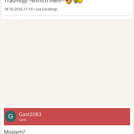
Traumtyp *ehrlich mein*
18.10.2016 21:16
•
Gast2083
G
Gast
Moslem?