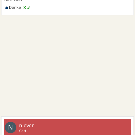
x 3
n-ever
N
Gast