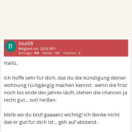
bea68
B
Mitglied
seit:
22.02.2011
Beiträge:
408
Danke:
102
Themen:
2
Hallo..
ich hoffe sehr für dich, das du die kündigung deiner
wohnung rückgängig machen kannst.. wenn die frist
noch bis ende des jahres läuft, stehen die chancen ja
recht gut... soll heißen:
bleib wo du bist! gaaaanz wichtig! ich denke nicht
das er gut für dich ist... geh auf abstand..