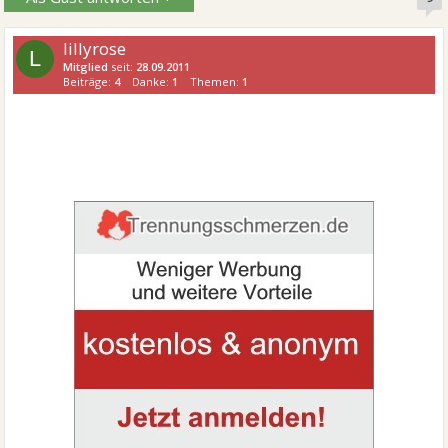
lillyrose
L
Mitglied
seit:
28.09.2011
Beiträge:
4
Danke:
1
Themen:
1