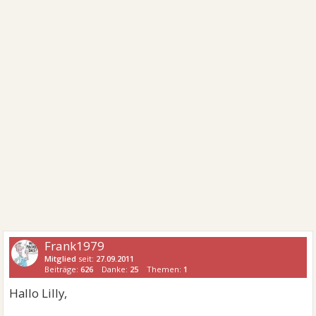
Frank1979
Mitglied
seit:
27.09.2011
Beiträge:
626
Danke:
25
Themen:
1
Hallo Lilly,