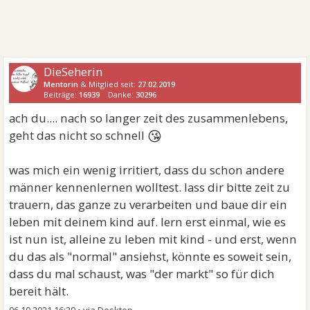
DieSeherin
Mentorin
& Mitglied seit:
27.02.2019
Beiträge:
16939
Danke:
30296
ach du.... nach so langer zeit des zusammenlebens,
😘
geht das nicht so schnell
was mich ein wenig irritiert, dass du schon andere
männer kennenlernen wolltest. lass dir bitte zeit zu
trauern, das ganze zu verarbeiten und baue dir ein
leben mit deinem kind auf. lern erst einmal, wie es
ist nun ist, alleine zu leben mit kind - und erst, wenn
du das als "normal" ansiehst, könnte es soweit sein,
dass du mal schaust, was "der markt" so für dich
bereit hält.
06.10.2021 16:29
•