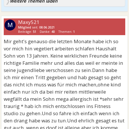
Weitere Themen laden
Maxy521
M
Mitglied
seit:
08.06.2021
Beiträge:
51
Danke:
40
Themen:
1
Mir geht's genauso die letzten Monate habe ich so
vor mich hin vegetiert arbeiten schlafen Haushalt
Sohn von 13 Jahren. Keine wirklichen Freunde keine
richtige Familie mehr und alles das weil er meinte in
seine jugendliebe verschossen zu sein.Dann habe
ich mir einen Tritt gegeben und hab gesagt so geht
das nicht ich muss was für mich machen,ohne kind
einfach nur ich da bei mir reiten mittlerweile
wegfällt da mein Sohn mega allergisch ist *sehr sehr
traurig * hab ich mich entschlossen ins Fitness
studio zu gehen.Und so fahre ich einfach wenn ich
den drang habe was zu tun.Und ehrlich gesagt es tut
gut auch, wenn es doof ist alleine aber ich komme