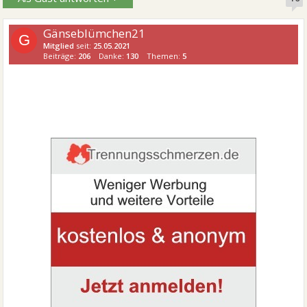
Gänseblümchen21
G
Mitglied
seit:
25.05.2021
Beiträge:
206
Danke:
130
Themen:
5