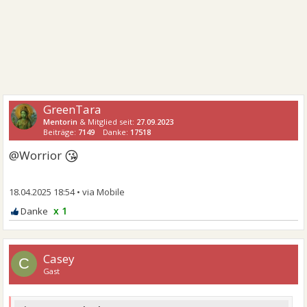
GreenTara
Mentorin
& Mitglied seit:
27.09.2023
Beiträge:
7149
Danke:
17518
😘
@Worrior
18.04.2025 18:54
•
x 1
Casey
C
Gast