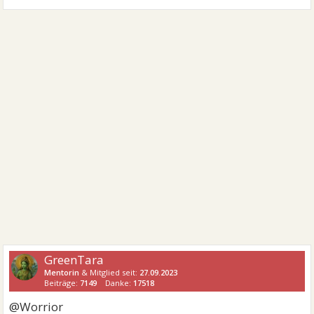
GreenTara
Mentorin
& Mitglied seit:
27.09.2023
Beiträge:
7149
Danke:
17518
@Worrior