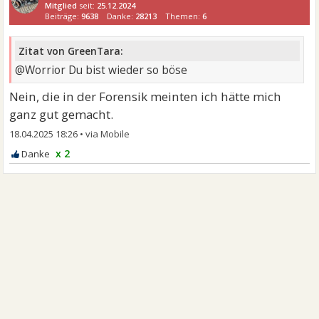
Mitglied
seit:
25.12.2024
Beiträge:
9638
Danke:
28213
Themen:
6
Zitat von GreenTara:
@Worrior Du bist wieder so böse
Nein, die in der Forensik meinten ich hätte mich
ganz gut gemacht.
18.04.2025 18:26
•
x 2