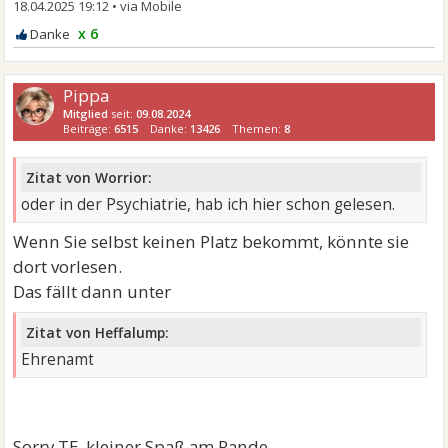
18.04.2025 19:12
•
x 6
Pippa
Mitglied
seit:
09.08.2024
Beiträge:
6515
Danke:
13426
Themen:
8
Zitat von Worrior:
oder in der Psychiatrie, hab ich hier schon gelesen.
Wenn Sie selbst keinen Platz bekommt, könnte sie
dort vorlesen.
Das fällt dann unter
Zitat von Heffalump:
Ehrenamt
Sorry TE, kleiner Spaß am Rande.