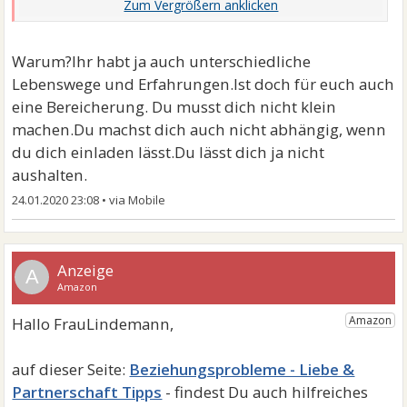
Er pflegt einfach auch einen ganz anderen Lebensstil
als ich, wo ich garnicht mithalten kann und das macht
Warum?Ihr habt ja auch unterschiedliche
ein richtig Dummes Gefühl
Lebenswege und Erfahrungen.Ist doch für euch auch
eine Bereicherung. Du musst dich nicht klein
machen.Du machst dich auch nicht abhängig, wenn
du dich einladen lässt.Du lässt dich ja nicht
aushalten.
24.01.2020 23:08
•
A
Beziehungsprobleme - Liebe &
Partnerschaft Tipps