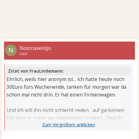
Nostraventjo
N
Gast
Zitat von FrauLindemann:
Ehrlich, weils hier anonym ist... Ich hatte heute noch
30Euro fürs Wochenende, tanken für morgen war da
schon mal nicht drin. Er hat einen Firmenwagen.
Und ich will ihn nicht schlecht reden , auf garkeinen
Fall aber er trinkt nur bestimmtes trinken , Fleisch
muss auch immer da sein und 2 Liter Milch gehen
allein an ihn weg . Das ging heute alles nicht, Obst für