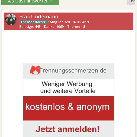
Als Gast antworten +
139
FrauLindemann
•
Mitglied
seit:
26.06.2019
Beiträge:
443
Danke:
1069
Themen:
8