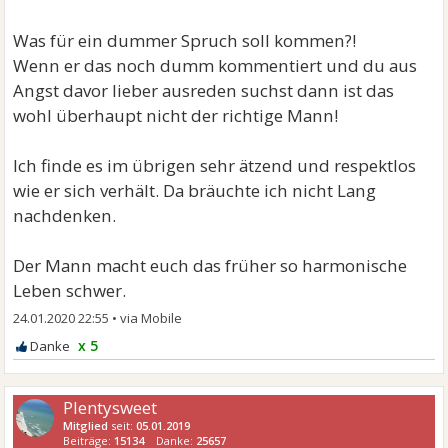
die Kinder gabs dann.
Was für ein dummer Spruch soll kommen?!
Ich weiß schon, dass morgen ein Dummer Spruch
Wenn er das noch dumm kommentiert und du aus
kommt und bin schon kurz davor zu erzählen , die
Angst davor lieber ausreden suchst dann ist das
Kinder haben schrecklich Magen Darm oder so
wohl überhaupt nicht der richtige Mann!
Ich finde es im übrigen sehr ätzend und respektlos
wie er sich verhält. Da bräuchte ich nicht Lang
nachdenken.
Der Mann macht euch das früher so harmonische
Leben schwer.
24.01.2020 22:55
•
x 5
Plentysweet
Mitglied
seit:
05.01.2019
Beiträge:
15134
Danke:
25657