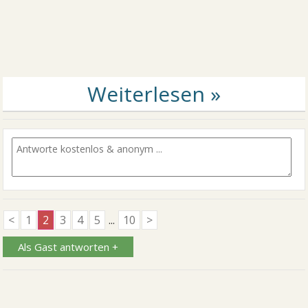
<
1
2
3
4
5
...
10
>
Als Gast antworten +