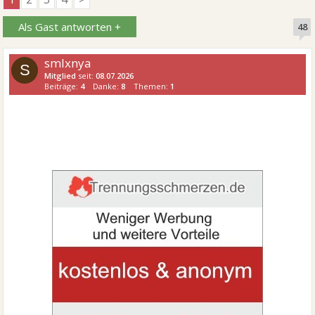
Als Gast antworten +
48
smlxnya
S
Mitglied
seit:
08.07.2026
Beiträge:
4
Danke:
8
Themen:
1