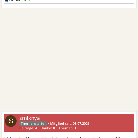
smlxnya
S
•
Mitglied
seit:
08.07.2026
Beiträge:
4
Danke:
8
Themen:
1