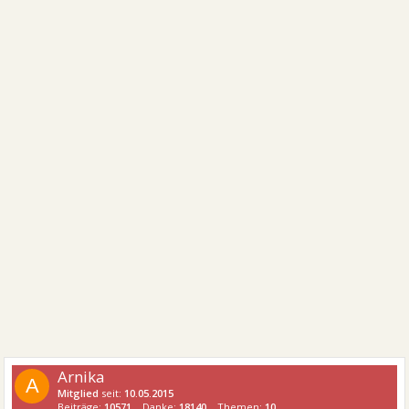
Arnika
A
Mitglied
seit:
10.05.2015
Beiträge:
10571
Danke:
18140
Themen:
10