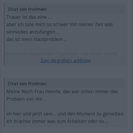
Zitat von Fredman:
Trauer ist das eine ....
aber ich tute mich so schwer mit meiner Zeit was
sinnvolles anzufangen ...
das ist mein Hautproblem ...
Habe irgendwie keine Ziele mehr und ncihts macht
mir Spaß...
puzzle Spielen und Spazieren gehen ist nur
ablenkung
Zitat von Fredman:
Meine Noch-Frau meinte, das war schon immer das
Problem von mir ...
im hier und jetzt sein ... und den Moment zu genießen.
ich brachte immer was zum Arbeiten oder so ...