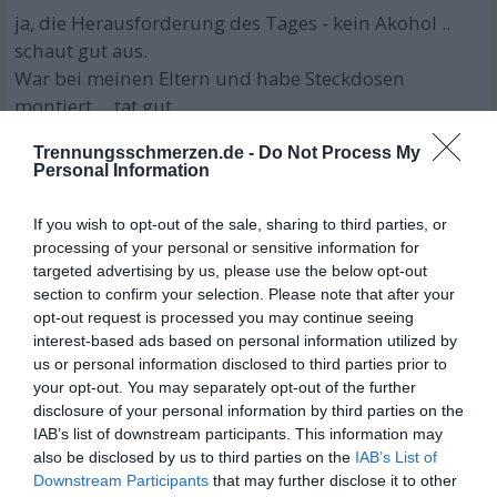
ja, die Herausforderung des Tages - kein Akohol ..
schaut gut aus.
War bei meinen Eltern und habe Steckdosen
montiert ... tat gut ..
Trennungsschmerzen.de -
Do Not Process My
und ja, die Scheidung erstmal sauber regeln ... aber
Personal Information
auch da habe ich diese Woche was geschaft ...
habe mich fast mit meiner Noch Frau geeinigt ... tat
If you wish to opt-out of the sale, sharing to third parties, or
irgendwie gut .. das wir es schaffen können, ohne
processing of your personal or sensitive information for
Gerichte (und viele Geldvernichtung) uns zu einigen
targeted advertising by us, please use the below opt-out
section to confirm your selection. Please note that after your
....
opt-out request is processed you may continue seeing
26.05.2025 21:19
•
interest-based ads based on personal information utilized by
x 6
us or personal information disclosed to third parties prior to
your opt-out. You may separately opt-out of the further
disclosure of your personal information by third parties on the
IAB’s list of downstream participants. This information may
also be disclosed by us to third parties on the
IAB’s List of
Downstream Participants
that may further disclose it to other