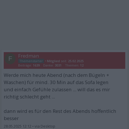
Fredman
F
•
Mitglied
seit:
25.02.2025
Beiträge:
1639
Danke:
3031
Themen:
12
Werde mich heute Abend (nach dem Bügeln +
Waschen) für mind. 30 Min auf das Sofa legen
und einfach Gefühle zulassen ... will das es mir
richtig schlecht geht ...
dann wird es für den Rest des Abends hoffentlich
besser
28.05.2025 12:12
•