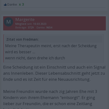
x 3
Margerite
M
Mitglied
seit:
10.03.2023
Beiträge:
3729
Danke:
9654
Zitat von Fredman:
Meine Therapeutin meint, erst nach der Scheidung
wird es besser ....
wenn nicht, dann drehe ich durch
Eine Scheidung ist ein Einschnitt und auch ein Signal
ans Innenleben. Dieser Lebensabschnitt geht jetzt zu
Ende und es ist Zeit für eine Neuausrichtung.
Meine Freundin wurde nach zig Jahren Ehe mit 3
Kindern von ihrem Ehemann "entsorgt". Er ging
lieber zur Freundin, die er schon eine Zeitlang