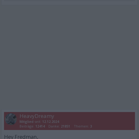
HeavyDreamy
Mitglied
seit:
12.12.2024
Beiträge:
12414
Danke:
21851
Themen:
3
Hey Fredman,