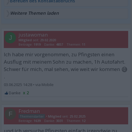
Bereuen des Kontaktabbruchs
Weitere Themen laden
justawoman
J
Mitglied
seit:
29.02.2020
Beiträge:
1919
Danke:
4857
Themen:
11
Ich habe mir vorgenommen, zu Pfingsten einen
Ausflug mit meinem Sohn zu machen, 1h Autofahrt.
😅
Schwer für mich, mal sehen, wie weit wir kommen
.
03.06.2025 14:28
•
x 2
Fredman
F
•
Mitglied
seit:
25.02.2025
Beiträge:
1639
Danke:
3031
Themen:
12
und ich versuche Pfingsten einfach irgendwie zu