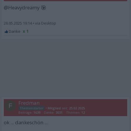
🎯
@Heavydreamy
26.05.2025 19:14
•
x 1
Fredman
F
•
Mitglied
seit:
25.02.2025
Beiträge:
1639
Danke:
3031
Themen:
12
ok ... dankeschön ...