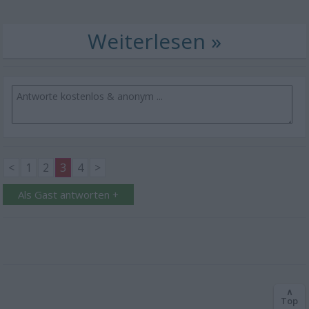
<
1
2
3
4
>
Als Gast antworten +
∧
Top