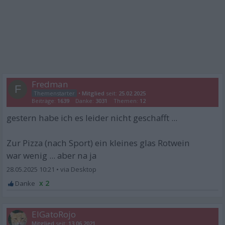
Fredman
F
•
Mitglied
seit:
25.02.2025
Beiträge:
1639
Danke:
3031
Themen:
12
gestern habe ich es leider nicht geschafft ...
Zur Pizza (nach Sport) ein kleines glas Rotwein
war wenig ... aber na ja
28.05.2025 10:21
•
x 2
ElGatoRojo
Mitglied
seit:
13.06.2021