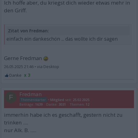
Ich hoffe aber, du kriegst dich wieder etwas mehr in
den Griff.
Zitat von Fredman:
einfach ein dankeschön ... das wollte ich dir sagen
Gerne Fredman
26.05.2025 21:46
•
x 3
Fredman
F
•
Mitglied
seit:
25.02.2025
Beiträge:
1639
Danke:
3031
Themen:
12
immerhin habe ich es geschafft, gestern nicht zu
trinken ....
nur Alk. B. .....