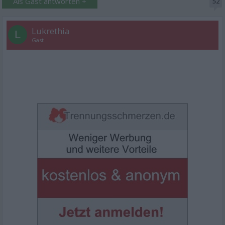
Als Gast antworten +
52
Lukrethia
L
Gast