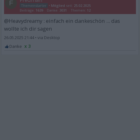
F
•
Mitglied
seit:
25.02.2025
Beiträge:
1639
Danke:
3031
Themen:
12
@Heavydreamy : einfach ein dankeschön ... das
wollte ich dir sagen
26.05.2025 21:44
•
x 3