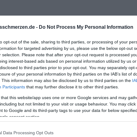
sschmerzen.de -
Do Not Process My Personal Information
to opt-out of the sale, sharing to third parties, or processing of your per
seit Wochen die Geschichten, ich muss ganzen Tag an die star
formation for targeted advertising by us, please use the below opt-out s
 und ich weiss so viele haben es geschafft. Ich will glauben das
r selection. Please note that after your opt-out request is processed y
schauen. Ich frage mich jeden Abend ob ich jemals Glücklich sein
eing interest-based ads based on personal information utilized by us or
em Menschen nur so teuschen und sich selber aufgeben für den 
disclosed to third parties prior to your opt-out. You may separately opt-
losure of your personal information by third parties on the IAB’s list of
mir und den Kinder angetan. Ich will glaube das es eines Tage
. This information may also be disclosed by us to third parties on the
IA
Glück auf dem Unglück den anderen nicht aufbauen kann.
Participants
that may further disclose it to other third parties.
bung.
 that this website/app uses one or more Google services and may gath
including but not limited to your visit or usage behaviour. You may click 
 to Google and its third-party tags to use your data for below specifi
ogle consent section.
l Data Processing Opt Outs