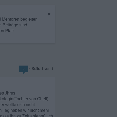
×
nd Mentoren begleiten
e Beiträge sind
en Platz.
• Seite
1
von
1
9
es Jhres
kolegin(Tochter von Cheff)
er wollte sich nicht
dem Tag haben wir nicht mehr
osse ihn zu Zeit ablehnt). Ich