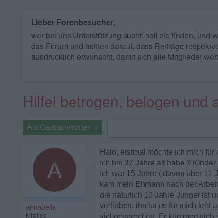
Lieber Forenbesucher
,
wer bei uns Unterstützung sucht, soll sie finden, und
das Forum und achten darauf, dass Beiträge respektvo
ausdrücklich erwünscht, damit sich alle Mitglieder woh
Hilfe! betrogen, belogen und
Als Gast antworten +
Halo, erstmal möchte ich mich für
A
Ich bin 37 Jahre alt habe 3 Kinde
Ich war 15 Jahre ( davon über 11
kam mein Ehmann nach der Arbeit n
die naturlich 10 Jahre Junger ist u
verlieben, ihn tut es für mich leid
annabella
Mitglied
viel gesprochen. Er kümmert sich s