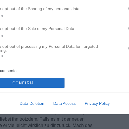
o opt-out of the Sharing of my personal data.
In
o opt-out of the Sale of my Personal Data.
In
to opt-out of processing my Personal Data for Targeted
ing.
In
consents
CONFIRM
 geben: Ruf bloß nicht an, von Rhonda Findling.
ale von verlassenen Frauen beschrieben. Die
Data Deletion
Data Access
Privacy Policy
 Der größte Fehler, wäre ihm jetzt zu zeigen, dass
So fühlt er sich noch mächtiger und denkt, er
liebst ihn trotzdem. Falls es mit der neuen
 er vielleicht wirklich zu dir zurück. Mach das