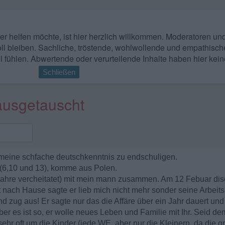
 wer helfen möchte, ist hier herzlich willkommen. Moderatoren u
ll bleiben. Sachliche, tröstende, wohlwollende und empathisch
l fühlen. Abwertende oder verurteilende Inhalte haben hier kein
Schließen
 ausgetauscht
 meine schfache deutschkenntnis zu endschuligen.
r (6,10 und 13), komme aus Polen.
 Jahre vercheitatet) mit mein mann zusammen. Am 12 Febuar dis
ach Hause sagte er lieb mich nicht mehr sonder seine Arbeits
nd zug aus! Er sagte nur das die Affäre über ein Jahr dauert und 
 aber es ist so, er wolle neues Leben und Familie mit Ihr. Seid 
ehr oft um die Kinder (jede WE, aber nur die Kleinern, da die gr