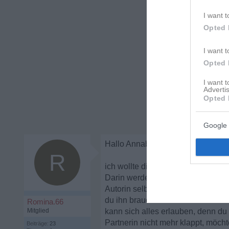
I want t
Opted 
I want t
Opted 
I want 
Advertis
Opted 
Google 
Hallo Annabella,
R
ich wollte dir noch einen Buchtipp
Darin werden auch einige Schicks
Autorin selbst ist eine Betroffene.
du ihn brauchst und zurück willst. 
Romina.66
Mitglied
kann sich alles erlauben, denn du 
Partnerin nicht mehr klappt, möchte
Beiträge:
23