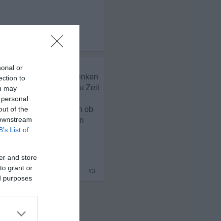
x 3
sonal or
ke Frauen und Männer denken
ection to
 ich es schaffe, aber zu Zeit
ou may
 werde ?
 personal
anderen? Ich frage mich ob
out of the
 downstream
s das ganze Regen zu Ihn
B’s List of
er and store
to grant or
#3
ed purposes