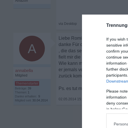
Trennung
Liebe Romina,
If you wish 
A
danke Für deine Worte. Ich lese 
sensitive in
, die das selber durchleben müssen
confirm you
fielt mir die Kraft nach vorne zu 
continue se
Wie kann man sich in ein geliebt
information 
further disc
er jemals verstechen wird was er 
annabella
participants
Mitglied
zurück kommt.Ich denke das das 
Downstream 
Ps. es tut mir leid für Rechtschrei
Beiträge:
39
Please note
Themen:
1
Danke erhalten:
9
information 
02.05.2014 15:14
•
Mitglied seit:
30.04.2014
deny consent
in below Go
Persona