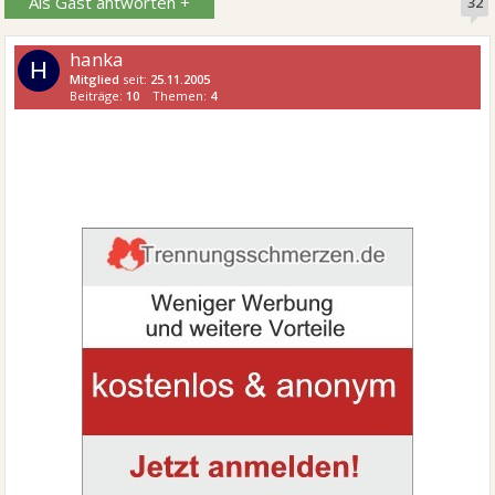
Als Gast antworten +
32
hanka
H
Mitglied
seit:
25.11.2005
Beiträge:
10
Themen:
4