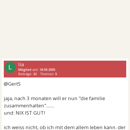
lia
L
Mitglied
seit:
18.09.2005
Beiträge:
32
Themen:
5
@GertS
jaja, nach 3 monaten will er nun "die familie
zusammenhalten".......
und: NIX IST GUT!
ich weiss nicht, ob ich mit dem allem leben kann. der