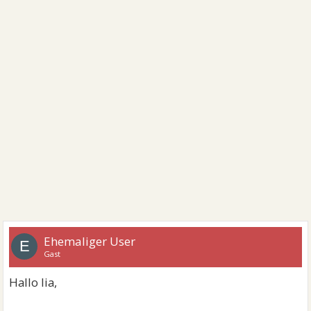
Ehemaliger User
E
Gast
Hallo lia,