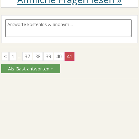
<
1
...
37
38
39
40
41
Als Gast antworten +