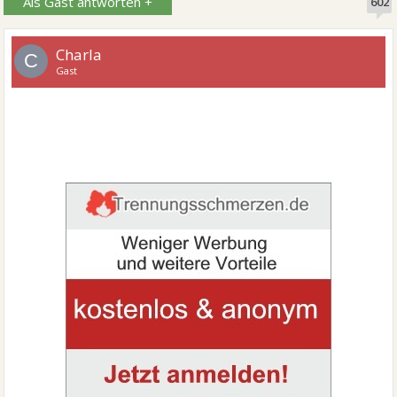
Als Gast antworten +
602
Charla
C
Gast