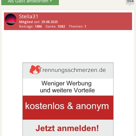
Als Gast antworten +
554
Stella31
Mitglied
seit:
29.08.2025
Beiträge:
1886
Danke:
5582
Themen:
1