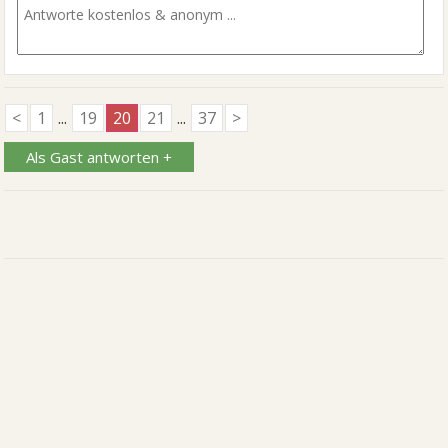
<
1
...
19
20
21
...
37
>
Als Gast antworten +