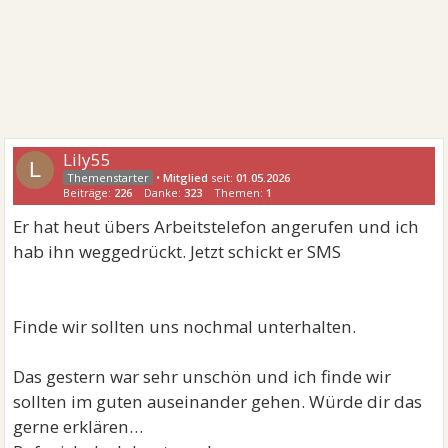
Lily55
L
•
Mitglied
seit:
01.05.2026
Beiträge:
226
Danke:
323
Themen:
1
Er hat heut übers Arbeitstelefon angerufen und ich
hab ihn weggedrückt. Jetzt schickt er SMS
Finde wir sollten uns nochmal unterhalten.
Das gestern war sehr unschön und ich finde wir
sollten im guten auseinander gehen. Würde dir das
gerne erklären…