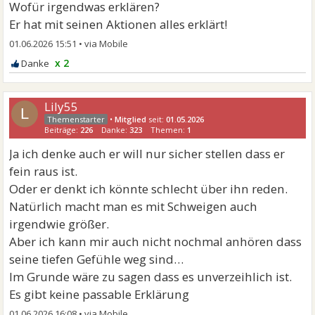
Wofür irgendwas erklären?
Er hat mit seinen Aktionen alles erklärt!
01.06.2026 15:51
•
x 2
Lily55
L
•
Mitglied
seit:
01.05.2026
Beiträge:
226
Danke:
323
Themen:
1
Ja ich denke auch er will nur sicher stellen dass er
fein raus ist.
Oder er denkt ich könnte schlecht über ihn reden.
Natürlich macht man es mit Schweigen auch
irgendwie größer.
Aber ich kann mir auch nicht nochmal anhören dass
seine tiefen Gefühle weg sind…
Im Grunde wäre zu sagen dass es unverzeihlich ist.
Es gibt keine passable Erklärung
01.06.2026 16:08
•