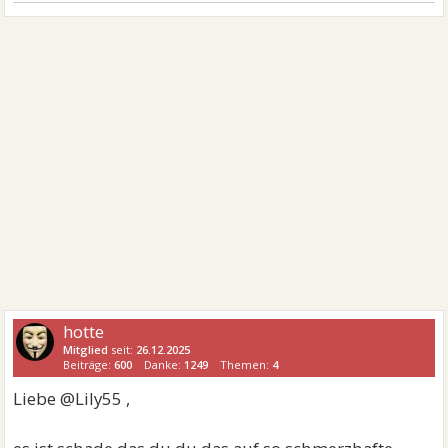
hotte
Mitglied
seit:
26.12.2025
Beiträge:
600
Danke:
1249
Themen:
4
Liebe @Lily55 ,