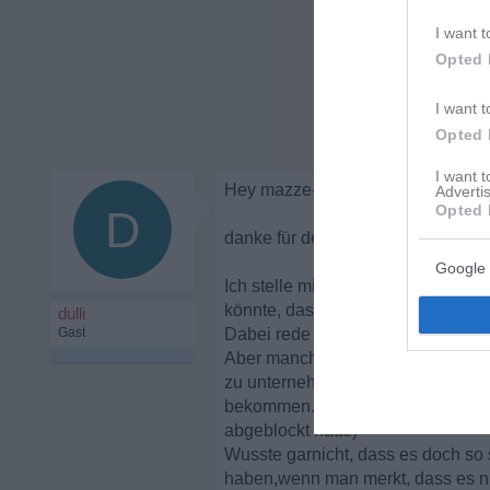
I want t
Opted 
I want t
Opted 
I want 
Hey mazze-76,
Advertis
Opted 
D
danke für deine schnelle Antwort.
Google 
Ich stelle mir nicht vor, wie es da
könnte, dass ist viel schlimmer.
dulli
Gast
Dabei rede ich mir immer wieder e
Aber manchmal würde ich so gerne 
zu unternehmen, aber dann lasse i
bekommen... (da ich damals imme
abgeblockt hatte)
Wusste garnicht, dass es doch so 
haben,wenn man merkt, dass es nich