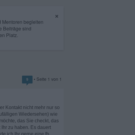
×
nd Mentoren begleiten
e Beiträge sind
en Platz.
• Seite
1
von
1
9
er Kontakt nicht mehr nur so
zufälligen Wiedersehen) wie
 möchte, das Sie checkt, das
 Ihr zu haben. Es dauert
de ich Ihr gerne eine fb