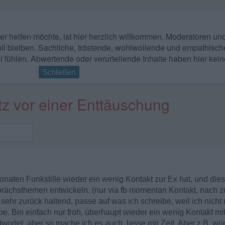
 wer helfen möchte, ist hier herzlich willkommen. Moderatoren u
ll bleiben. Sachliche, tröstende, wohlwollende und empathisch
l fühlen. Abwertende oder verurteilende Inhalte haben hier kein
Schließen
tz vor einer Enttäuschung
aten Funkstille wieder ein wenig Kontakt zur Ex hat, und dies
sprächsthemen entwickeln. (nur via fb momentan Kontakt, nach 
sehr zurück haltend, passe auf was ich schreibe, weil ich nicht
e. Bin einfach nur froh, überhaupt wieder ein wenig Kontakt mit
wortet, aber so mache ich es auch, lasse mir Zeit. Aber z.B. wür