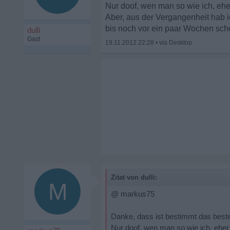
Nur doof, wen man so wie ich, eh
Aber, aus der Vergangenheit hab ic
bis noch vor ein paar Wochen scho
dulli
Gast
19.11.2012 22:28
•
Zitat von dulli:
M
@ markus75
Danke, dass ist bestimmt das best
Nur doof, wen man so wie ich, ehe