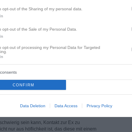
o opt-out of the Sharing of my personal data.
In
o opt-out of the Sale of my Personal Data.
In
to opt-out of processing my Personal Data for Targeted
ing.
In
consents
mals war, sondern wie es vielleicht wieder werden
CONFIRM
in, einen Schritt nach dem anderen zu machen...
fragen, ob Sie nicht einfach mal lust hätte was
ch es wieder, aus Angst wieder eine Abfuhr zu
Data Deletion
Data Access
Privacy Policy
r wieder eine bekommen habe, bzw. Sie wieder
schwierig sein kann, Kontakt zur Ex zu
t nur aus höflichkeit ist, das diese mit einem