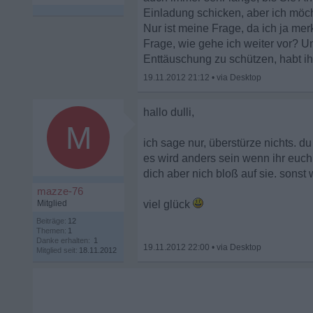
Einladung schicken, aber ich möcht
Nur ist meine Frage, da ich ja me
Frage, wie gehe ich weiter vor? U
Enttäuschung zu schützen, habt i
19.11.2012 21:12
•
hallo dulli,
M
ich sage nur, überstürze nichts. du
es wird anders sein wenn ihr euch 
dich aber nich bloß auf sie. sonst
mazze-76
Mitglied
viel glück
Beiträge:
12
Themen:
1
Danke erhalten:
1
19.11.2012 22:00
•
Mitglied seit:
18.11.2012