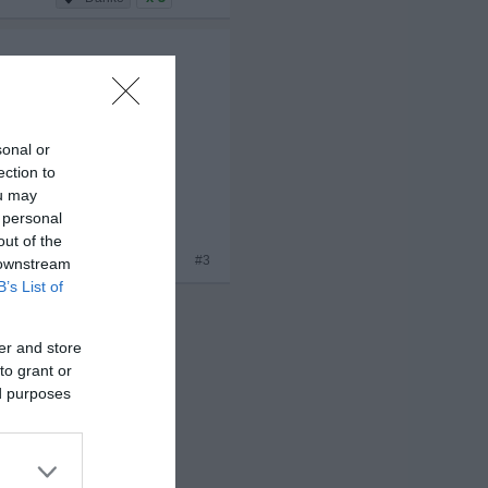
sonal or
ection to
ou may
 personal
out of the
#3
 downstream
B’s List of
er and store
to grant or
ed purposes