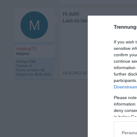
Hi dulli!
M
Lass es langsam angehen und sehe
Trennung
If you wish 
markus75
sensitive in
Mitglied
confirm you
continue se
Beiträge:
539
Themen:
4
information 
Danke erhalten:
61
19.11.2012 22:15
•
further disc
Mitglied seit:
26.01.2012
participants
Downstream 
Please note
information 
deny consent
in below Go
Persona