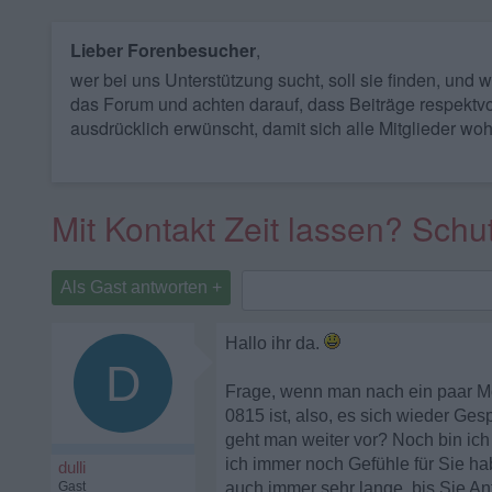
Lieber Forenbesucher
,
wer bei uns Unterstützung sucht, soll sie finden, und
das Forum und achten darauf, dass Beiträge respektvo
ausdrücklich erwünscht, damit sich alle Mitglieder woh
Mit Kontakt Zeit lassen? Schu
Als Gast antworten +
Hallo ihr da.
D
Frage, wenn man nach ein paar Mon
0815 ist, also, es sich wieder Ge
geht man weiter vor? Noch bin ich 
ich immer noch Gefühle für Sie hab
dulli
Gast
auch immer sehr lange, bis Sie Ant