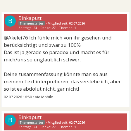
Binkaputt
B
•
Mitglied
seit:
02.07.2026
Beiträge:
23
Danke:
27
Themen:
1
@Akelei76 Ich fühle mich von ihr gesehen und
berücksichtigt und zwar zu 100%
Das ist ja gerade so paradox und macht es für
mich/uns so unglaublich schwer.
Deine zusammenfassung könnte man so aus
meinem Text interpretieren, das verstehe ich, aber
so ist es abdolut nicht, gar nicht!
02.07.2026 16:50
•
Binkaputt
B
•
Mitglied
seit:
02.07.2026
Beiträge:
23
Danke:
27
Themen:
1