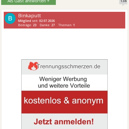
Als Gast antworten +
138
Binkaputt
B
Mitglied
seit:
02.07.2026
Beiträge:
23
Danke:
27
Themen:
1