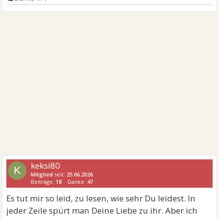
keksi80
K
Mitglied
seit:
25.06.2026
Beiträge:
18
Danke:
47
Es tut mir so leid, zu lesen, wie sehr Du leidest. In
jeder Zeile spürt man Deine Liebe zu ihr. Aber ich