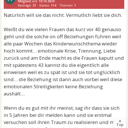
Mitglied
seit:
10.10.2024
Beiträge:
37
Danke:
114
Themen:
1
Natürlich will sie das nicht. Vermutlich liebt sie dich.
Weißt du wie vielen Frauen das kurz vor 40 genauso
geht und die solche on off Beziehungen führen weil
alle paar Wochen das Kinderwunschthema wieder
hoch kommt… emotionale Krise, Trennung, Liebe
zurück und am Ende macht es die Frauen kaputt und
mit spätestens 43 kannst du die eigentlich alle
einweisen weil es zu spät ist und sie tot unglücklich
sind… die Beziehung ist dann auch vorbei weil diese
emotionalen Streitigkeiten keine Beziehung
aushält…
Wenn du es gut mit ihr meinst, sag ihr dass sie sich
in 5 Jahren bei dir melden kann und sie erstmal
∧
versuchen soll ihren Traum zu realisieren und mach
Top