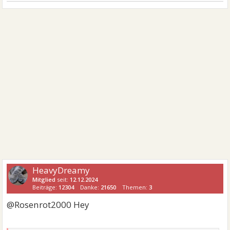
HeavyDreamy
Mitglied
seit:
12.12.2024
Beiträge:
12304
Danke:
21650
Themen:
3
@Rosenrot2000 Hey