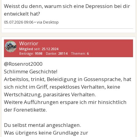
Weisst du denn, warum sich eine Depression bei dir
entwickelt hat?
05.07.2026 09:06
•
Worrior
Mitglied
seit:
25.12.2024
Beiträge:
9598
Danke:
28114
Themen:
6
@Rosenrot2000
Schlimme Geschichte!
Arbeitslos, trinkt, Beleidigung in Gossensprache, hat
sich nicht im Griff, respektloses Verhalten, keine
Wertschätzung, parasitäres Verhalten.
Weitere Aufführungen erspare ich mir hinsichtlich
der Forenetikette.
Du selbst mental angeschlagen.
Was übrigens keine Grundlage zur