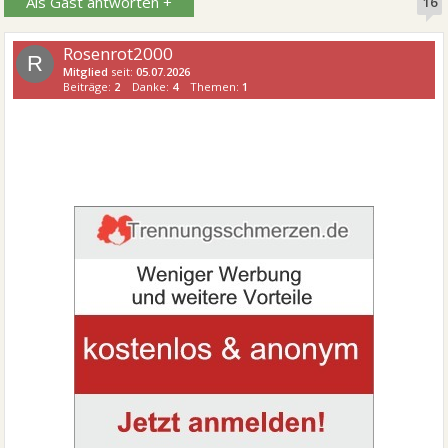
Als Gast antworten +
16
Rosenrot2000
R
Mitglied
seit:
05.07.2026
Beiträge:
2
Danke:
4
Themen:
1