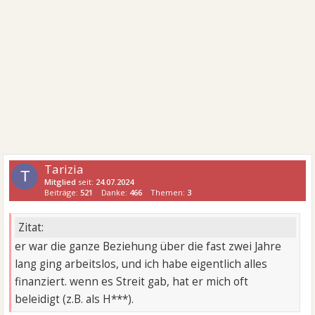
Tarizia
T
Mitglied
seit:
24.07.2024
Beiträge:
521
Danke:
466
Themen:
3
Zitat:
er war die ganze Beziehung über die fast zwei Jahre
lang ging arbeitslos, und ich habe eigentlich alles
finanziert. wenn es Streit gab, hat er mich oft
beleidigt (z.B. als H***).