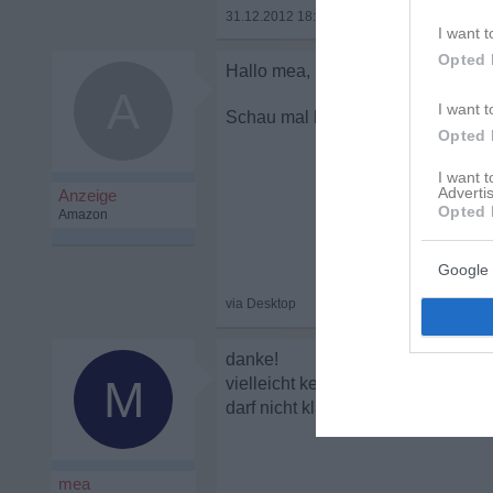
31.12.2012 18:56
•
I want t
Opted 
A
I want t
Verfrühte Midlife
Opted 
I want 
Advertis
Opted 
Google 
danke!
M
vielleicht kenn ich ihn zu genau...v
darf nicht klammern jetzt...und es f
mea