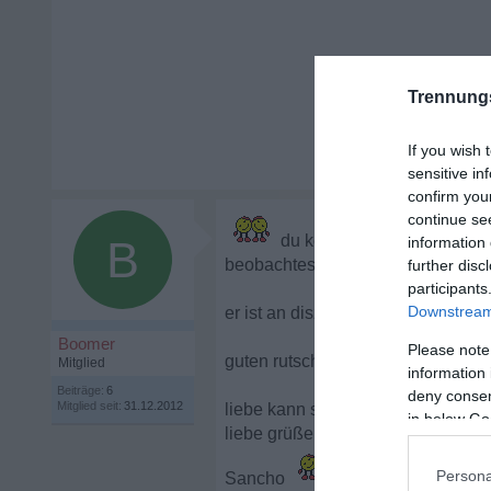
Trennung
If you wish 
sensitive in
confirm you
continue se
du kennst dein freund so ge
B
information 
beobachtest scheinbar jeden schritt
further disc
participants
Downstream 
er ist an disziplin gebunden, hau m
Boomer
Please note
guten rutsch....
Mitglied
information 
Beiträge:
6
deny consent
Mitglied seit:
31.12.2012
liebe kann so weh tun......
in below Go
liebe grüße
Persona
Sancho