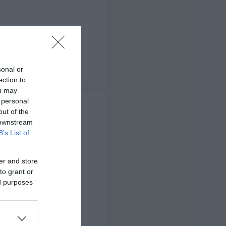
sonal or
ection to
ou may
 personal
out of the
t.
 downstream
B’s List of
er and store
to grant or
ed purposes