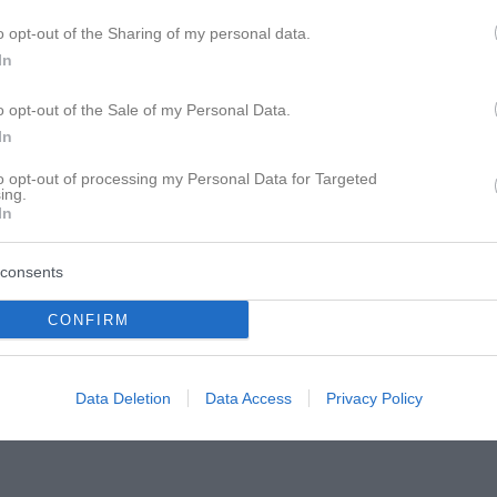
o opt-out of the Sharing of my personal data.
In
o opt-out of the Sale of my Personal Data.
crisis - warum wirft er alles weg?
In
to opt-out of processing my Personal Data for Targeted
ing.
In
consents
CONFIRM
ielleicht treibt ihn das auch mit in die flucht?er will auf einmal 
Data Deletion
Data Access
Privacy Policy
ällt so schwer.ich will ihn nicht verlieren.uns verbindet soviel...