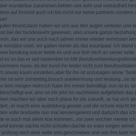
ber wunderbar zusammen.liebten uns sehr und vertrautheit herrs
ann auf ihn!und auch ich bin nicht nur seine partnerin sondern
war!
ls guten freund,dann haben wir uns aus den augen verloren und 
schon bei der bundeswehr gewesen, also unsere ganze beziehung
on, das wir uns auch nach jahren immer wieder vermissen ler
einsätze usw). wir galten immer als das traumpaar. ich stand
ine berufung war.er liebte es und war froh mich an seiner seite
 ist es so das er seit september im bfd (berufsvorbereitungsdienst
kümmern muss, da der bund ihn leider nicht zum berufssoldaten 
h sowas kaum vorstellen,aber für ihn ist sozusagen seine "fami
!er ist sehr zielstrebig,brauch anerkennung und leistung...so ist 
es kein morgen mehr.ich habe ihn immer bekräftigt..nun ist es 
beschäftigt war..also ist mir jetzt im nachhinein aufgefallen das
hen machten wir aber noch pläne für die zukunft...er hat sich 
dert...er macht eine ausbildung gerade und die schule macht ihn 
leben volle breitseite nun mal kennengelernt und dadurch das ich
ste er auch mal allein klar kommen...vor zwei wochen merkte ic
und konnte nachts nicht schlafen.dachte es wäre wegen seiner 
er prüfung noch eine nette sms geschrieben und von ihm kam lie