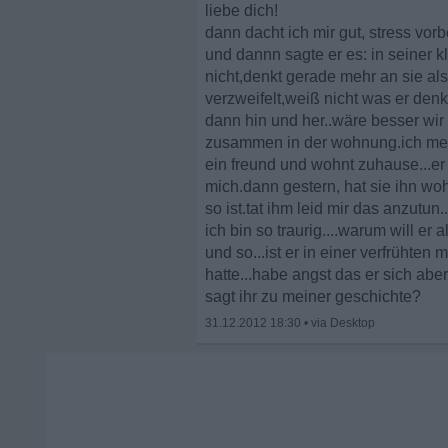
liebe dich!
dann dacht ich mir gut, stress vor
und dannn sagte er es: in seiner k
nicht,denkt gerade mehr an sie als
verzweifelt,weiß nicht was er denk
dann hin und her..wäre besser wir
zusammen in der wohnung.ich merkte 
ein freund und wohnt zuhause...er
mich.dann gestern, hat sie ihn woh
so ist.tat ihm leid mir das anzutun
ich bin so traurig....warum will e
und so...ist er in einer verfrühte
hatte...habe angst das er sich ab
sagt ihr zu meiner geschichte?
31.12.2012 18:30
•