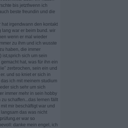
chte bis jetzt!wenn ich
 auch beste freundin und die
er hat irgendwann den kontakt
 lang war er beim bund. wir
nen wenn er mal wieder
 immer zu ihm und ich wusste
 zu haben, die immer
) ist,sprich sich um sein
gemacht hat, was für ihn ein
lie" zerbrochen, sein ein und
er. und so kniet er sich in
so das ich mit meinem studium
 jeder sich sehr um sich
aber immer mehr in sein hobby
zu schaffen...das lernen fällt
 mit mir beschäftigt war und
h langsam das was nicht
prüfung.er war so
bevoll: danke mein engel, ich