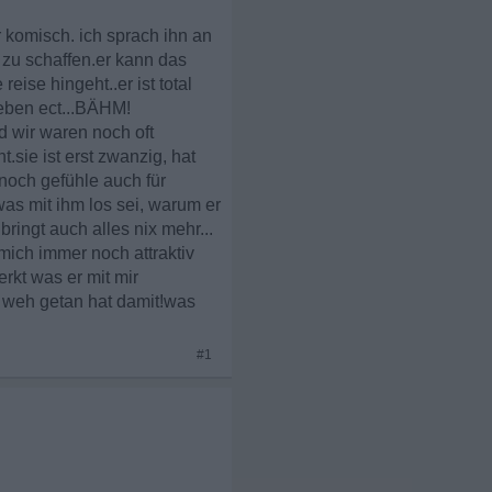
r komisch. ich sprach ihn an
n zu schaffen.er kann das
eise hingeht..er ist total
 leben ect...BÄHM!
d wir waren noch oft
.sie ist erst zwanzig, hat
noch gefühle auch für
was mit ihm los sei, warum er
bringt auch alles nix mehr...
 mich immer noch attraktiv
rkt was er mit mir
r weh getan hat damit!was
#1