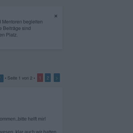
×
nd Mentoren begleiten
e Beiträge sind
en Platz.
1
2
>
• Seite
1
von
2
•
7
mmen..bitte helft mir!
wesen..klar auch wir hatten