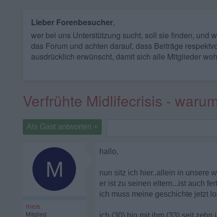
Lieber Forenbesucher
,
wer bei uns Unterstützung sucht, soll sie finden, und
das Forum und achten darauf, dass Beiträge respektvo
ausdrücklich erwünscht, damit sich alle Mitglieder woh
Verfrühte Midlifecrisis - warum
Als Gast antworten +
hallo,
M
nun sitz ich hier..allein in unser
er ist zu seinen eltern...ist auch fert
ich muss meine geschichte jetzt l
mea
Mitglied
ich (30) bin mit ihm (33) seit zeh