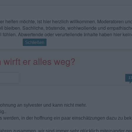
 wer helfen möchte, ist hier herzlich willkommen. Moderatoren u
ll bleiben. Sachliche, tröstende, wohlwollende und empathisch
l fühlen. Abwertende oder verurteilende Inhalte haben hier kein
Schließen
 wirft er alles weg?
1
e wohnung an sylvester und kann nicht mehr.
ig..
os werden, in der hoffnung ein paar einschätzungen dazu zu beko
n jahren zusammen. wir sind immer sehr glücklich miteinander ge