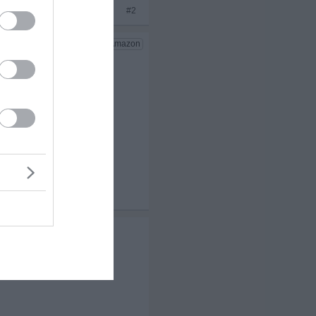
#2
x 3
unabhängig sein...