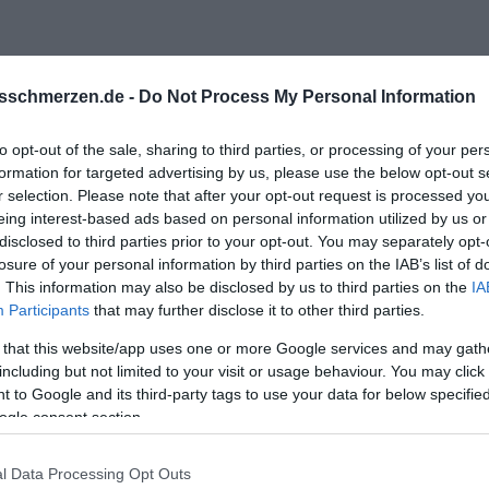
sschmerzen.de -
Do Not Process My Personal Information
to opt-out of the sale, sharing to third parties, or processing of your per
formation for targeted advertising by us, please use the below opt-out s
r selection. Please note that after your opt-out request is processed y
eing interest-based ads based on personal information utilized by us or
nau....
disclosed to third parties prior to your opt-out. You may separately opt-
.... bringst vielleicht mehr liebe in die beziehung ein als er kenn
losure of your personal information by third parties on the IAB’s list of
. This information may also be disclosed by us to third parties on the
IA
Participants
that may further disclose it to other third parties.
al auf den tisch.
 that this website/app uses one or more Google services and may gath
including but not limited to your visit or usage behaviour. You may click 
 to Google and its third-party tags to use your data for below specifi
ogle consent section.
l Data Processing Opt Outs