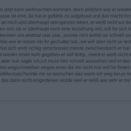
bei jetzt kann weihnachten kommen. doch plötzlich war er wiede
lasse ist eine, da hat er gefühle zu aufgebaut und das macht ih
 an mich.und überhaupt sein ganzes leben, er weiß nicht wo die r
en soll..ob er überhaupt noch eine beziehung will..will für sich
 trennen uns erstmal usw usw...wusste nich wohin so schnell un
wie er immer mit ihr gechattet hat...sie will aber nicht so recht
 hat sich wohl richtig verschossen.meinte zwischendurch er hat 
l wieder einen korb gegeben.er voll fertig...meint er weiß nicht 
...aber nun sagte ich,ich muss hier schnell ausziehen und er:das 
r alles wegschmeißen wegen einer die ihn nicht mal will?er findet
n midlifecrises?würde mir so wünschen das wenn ich weg bin,er me
er das dann nicht eingestehen würde weil er weiß wie sehr er mi