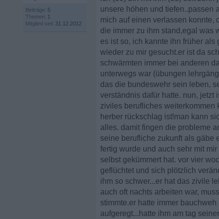
unsere höhen und tiefen..passen a
Beiträge:
5
Themen:
1
mich auf einen verlassen konnte, d
Mitglied seit:
31.12.2012
die immer zu ihm stand,egal was 
es ist so, ich kannte ihn früher a
wieder zu mir gesucht.er ist da 
schwärmten immer bei anderen dav
unterwegs war (übungen lehrgänge 
das die bundeswehr sein leben, se
verständnis dafür hatte. nun, jetzt
ziviles berufliches weiterkommen 
herber rückschlag ist!man kann sic
alles. damit fingen die probleme an
seine berufliche zukunft als gäbe 
fertig wurde und auch sehr mit mir 
selbst gekümmert hat. vor vier woc
geflüchtet und sich plötzlich verän
ihm so schwer...er hat das zivile 
auch oft nachts arbeiten war, mus
stimmte.er hatte immer bauchweh 
aufgeregt...hatte ihm am tag sein