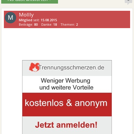
Mollly
M
Mitglied
seit:
15.08.2015
Beiträge:
80
Danke:
18
Themen:
2