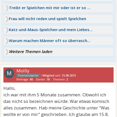
Treibt er Spielchen mit mir oder ist er so eiskalt?
Frau will nicht reden und spielt Spielchen
Katz-und-Maus-Spielchen und mein Liebeskummer
Warum machen Männer oft so überraschend Schluss?
Weitere Themen laden
Mollly
M
•
Mitglied
seit:
15.08.2015
Beiträge:
80
Danke:
18
Themen:
2
Hallo,
ich war mit ihm 5 Monate zusammen. Obwohl ich
das nicht so bezeichnen würde. War etwas komisch
alles zusammen. Hab meine Geschichte unter "Was
wollte er von mir" geschrieben. Ich glaube am 15.8.