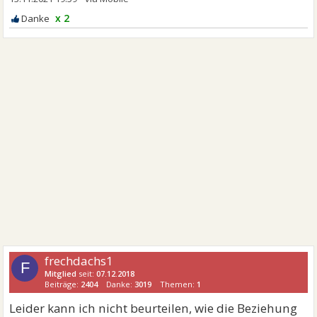
x 2
frechdachs1
F
Mitglied
seit:
07.12.2018
Beiträge:
2404
Danke:
3019
Themen:
1
Leider kann ich nicht beurteilen, wie die Beziehung