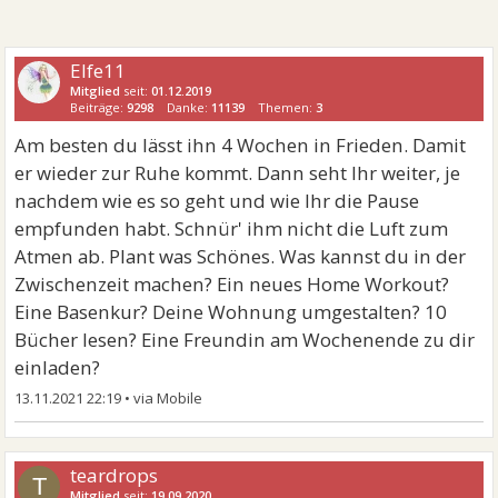
Elfe11
Mitglied
seit:
01.12.2019
Beiträge:
9298
Danke:
11139
Themen:
3
Am besten du lässt ihn 4 Wochen in Frieden. Damit
er wieder zur Ruhe kommt. Dann seht Ihr weiter, je
nachdem wie es so geht und wie Ihr die Pause
empfunden habt. Schnür' ihm nicht die Luft zum
Atmen ab. Plant was Schönes. Was kannst du in der
Zwischenzeit machen? Ein neues Home Workout?
Eine Basenkur? Deine Wohnung umgestalten? 10
Bücher lesen? Eine Freundin am Wochenende zu dir
einladen?
13.11.2021 22:19
•
teardrops
T
Mitglied
seit:
19.09.2020