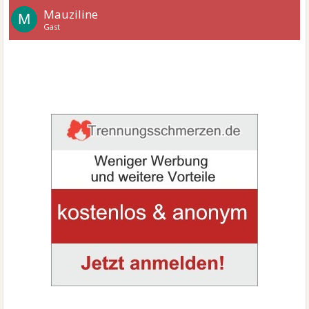
Mauziline
M
Gast