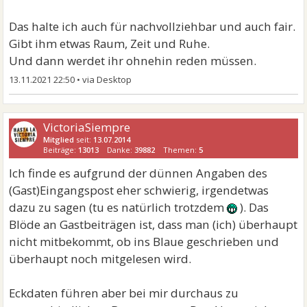
Das halte ich auch für nachvollziehbar und auch fair.
Gibt ihm etwas Raum, Zeit und Ruhe.
Und dann werdet ihr ohnehin reden müssen.
13.11.2021 22:50
•
VictoriaSiempre
Mitglied
seit:
13.07.2014
Beiträge:
13013
Danke:
39882
Themen:
5
Ich finde es aufgrund der dünnen Angaben des
(Gast)Eingangspost eher schwierig, irgendetwas
dazu zu sagen (tu es natürlich trotzdem
). Das
Blöde an Gastbeiträgen ist, dass man (ich) überhaupt
nicht mitbekommt, ob ins Blaue geschrieben und
überhaupt noch mitgelesen wird.
Eckdaten führen aber bei mir durchaus zu