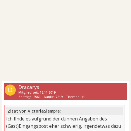
Dracarys
D
Mitglied
seit:
12.11.2019
Beiträge:
2569
Danke:
7219
Themen:
11
Zitat von VictoriaSiempre:
Ich finde es aufgrund der dünnen Angaben des
(Gast)Eingangspost eher schwierig, irgendetwas dazu