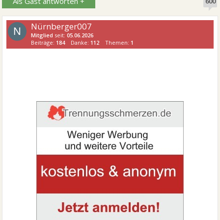
Als Gast antworten +
600
Nürnberger007
N
Mitglied
seit:
05.06.2026
Beiträge:
184
Danke:
112
Themen:
1