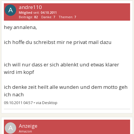
andre110
A
Mitglied
seit:
04.10.2011
Beiträge:
82
Danke:
7
Themen:
7
hey annalena,
ich hoffe du schreibst mir ne privat mail dazu
ich will nur dass er sich ablenkt und etwas klarer
wird im kopf
ich denke zeit heilt alle wunden und dem motto geh
ich nach
09.10.2011 04:57
•
A