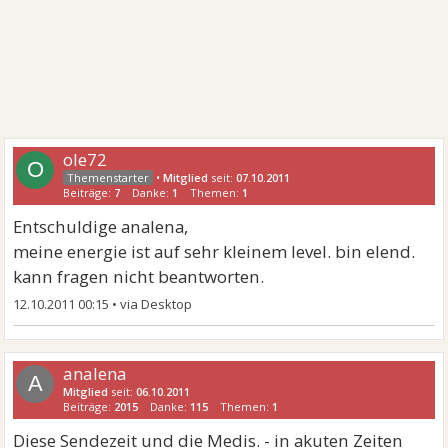
ole72
O
•
Mitglied
seit:
07.10.2011
Beiträge:
7
Danke:
1
Themen:
1
Entschuldige analena,
meine energie ist auf sehr kleinem level. bin elend.
kann fragen nicht beantworten.
12.10.2011 00:15
•
analena
A
Mitglied
seit:
06.10.2011
Beiträge:
2015
Danke:
115
Themen:
1
Diese Sendezeit und die Medis. - in akuten Zeiten