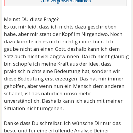
Baby in einer Männerhand gesehen - darunter stand
(mit großen Buchstaben)
"DU LEBST WEIL GOTT DICH LIEBT"
Meinst DU diese Frage?
Es tut mir leid, dass ich nichts dazu geschrieben
Mein Kind hat nur 26 Stunden überlebt.
habe, aber mir steht der Kopf im Nirgendwo. Noch
dazu konnte ich es nicht richtig einordnen. Ich
Was soll ich mit diesem Spruch anfangen?
gaube nicht an einen Gott, deshalb kann ich dem
Satz auch nicht viel abgewinnen. Da ich nicht gläubig
Kannst Du mir weiter helfen? Ich habe dieses Bild und
bin schöpfe ich meine Kraft aus der Idee, dass
diesen Spruch seit Wochen im Kopf und frage mich
praktisch nichts eine Bedeutung hat, sondern wir
immer noch - wie gehe ich damit um.
diese Bedeutung erst erzeugen. Das hat mir immer
geholfen, aber wenn nun ein Mensch dem anderen
schadet, ist das natürlich umso mehr
unverständlich. Deshalb kann ich auch mit meiner
Situation nicht umgehen.
Danke dass Du schreibst. Ich wünsche Dir nur das
beste und für eine erfüllende Analyse Deiner