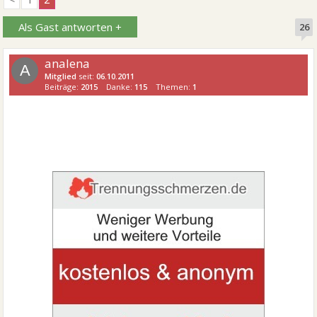
Als Gast antworten +
26
analena
A
Mitglied
seit:
06.10.2011
Beiträge:
2015
Danke:
115
Themen:
1