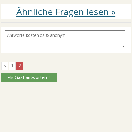
<
1
2
Als Gast antworten +