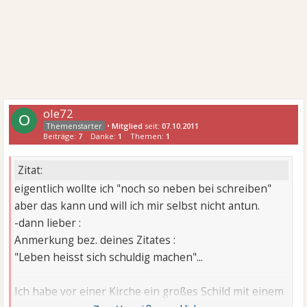
ole72
O
•
Mitglied
seit:
07.10.2011
Beiträge:
7
Danke:
1
Themen:
1
Zitat:
eigentlich wollte ich "noch so neben bei schreiben"
aber das kann und will ich mir selbst nicht antun.
-dann lieber :
Anmerkung bez. deines Zitates :
"Leben heisst sich schuldig machen"...
Ich habe vor einer Kirche ein großes Schild mit einem