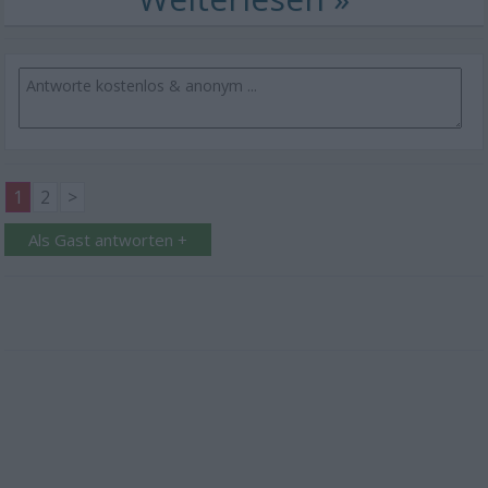
1
2
>
Als Gast antworten +