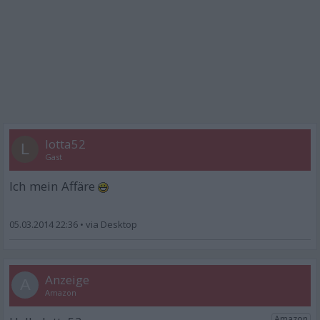
lotta52
L
Gast
Ich mein Affäre
05.03.2014 22:36
•
A