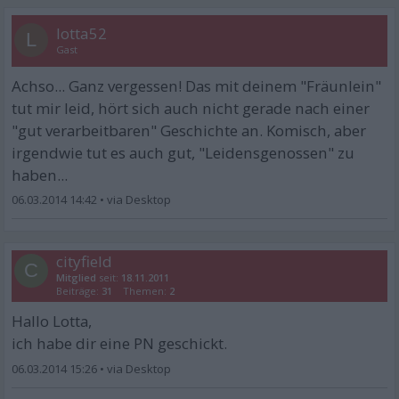
lotta52
L
Gast
Achso... Ganz vergessen! Das mit deinem "Fräunlein"
tut mir leid, hört sich auch nicht gerade nach einer
"gut verarbeitbaren" Geschichte an. Komisch, aber
irgendwie tut es auch gut, "Leidensgenossen" zu
haben...
06.03.2014 14:42
•
cityfield
C
Mitglied
seit:
18.11.2011
Beiträge:
31
Themen:
2
Hallo Lotta,
ich habe dir eine PN geschickt.
06.03.2014 15:26
•