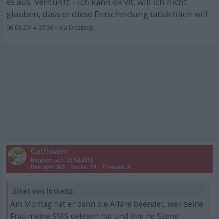
es aus 'Vernunft' - ich kann ok vlt. will ich nicht
glauben, dass er diese Entscheidung tatsächlich will.
06.03.2014 07:56
•
Catflower
Mitglied
seit:
26.12.2013
Beiträge:
363
Danke:
74
Themen:
8
Zitat von lotta52:
Am Montag hat er dann die Affäre beendet, weil seine
Frau meine SMS gelesen hat und ihm ne Szene