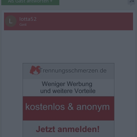
Als Gast antworten +
24
lotta52
L
Gast