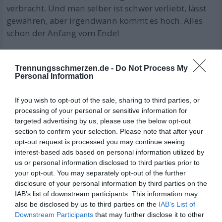
verbracht. Und man selber ist schwer verliebt, lässt
gewähren, aber irgendwann kommt es hoch. Alles
schon der Anfang vom Ende!
Lass es Dir einen Trost sein, zu wissen, dass Du
Trennungsschmerzen.de -
Do Not Process My
nichts verpasst, denn er würde auch Dich in einer
Personal Information
Beziehung genauso hintergehen wie er sie jetzt
hintergeht. Übrigens ist das keine selbstlose
If you wish to opt-out of the sale, sharing to third parties, or
Nächstenliebe, die er da ggü. seiner Noch-Frau
processing of your personal or sensitive information for
praktiziert, sondern einfach nur Feigheit vor sich
targeted advertising by us, please use the below opt-out
selbst.
section to confirm your selection. Please note that after your
opt-out request is processed you may continue seeing
interest-based ads based on personal information utilized by
Aufstehen, Krönchen richten, neuen Job suchen und
us or personal information disclosed to third parties prior to
weitermachen!
your opt-out. You may separately opt-out of the further
disclosure of your personal information by third parties on the
LG von BrauchstDuNicht!
IAB’s list of downstream participants. This information may
also be disclosed by us to third parties on the
IAB’s List of
06.03.2014 11:23
•
Downstream Participants
that may further disclose it to other
x 2