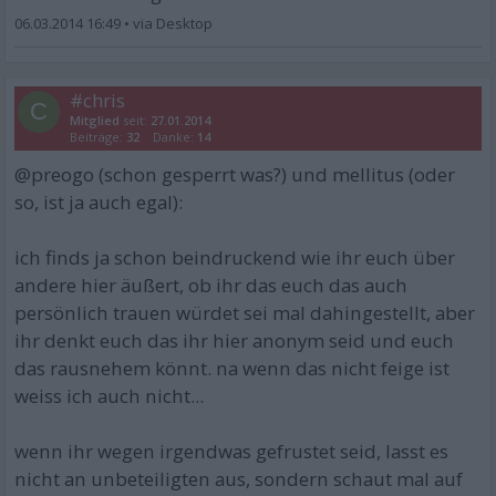
06.03.2014 16:49
•
#chris
C
Mitglied
seit:
27.01.2014
Beiträge:
32
Danke:
14
@preogo (schon gesperrt was?) und mellitus (oder
so, ist ja auch egal):
ich finds ja schon beindruckend wie ihr euch über
andere hier äußert, ob ihr das euch das auch
persönlich trauen würdet sei mal dahingestellt, aber
ihr denkt euch das ihr hier anonym seid und euch
das rausnehem könnt. na wenn das nicht feige ist
weiss ich auch nicht...
wenn ihr wegen irgendwas gefrustet seid, lasst es
nicht an unbeteiligten aus, sondern schaut mal auf