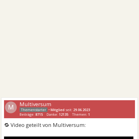
Multiversum
M
•
Mitglied
seit:
29.06.2023
Beiträge:
8715
Danke:
12135
Themen:
1
🔁 Video geteilt von Multiversum: