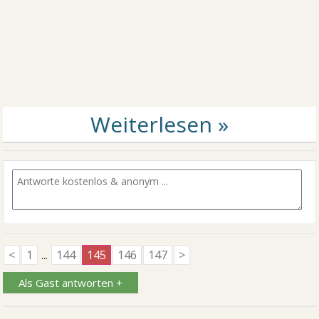
<
1
...
144
145
146
147
>
Als Gast antworten +