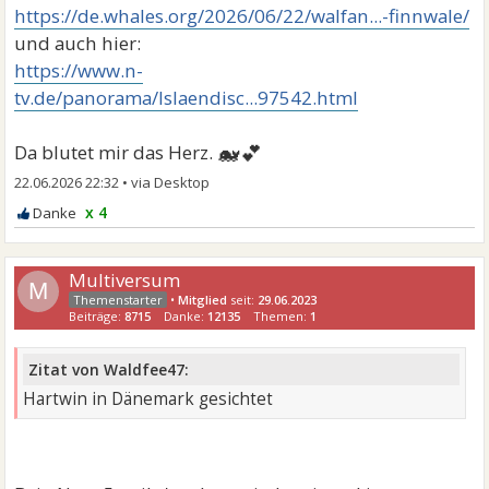
https://de.whales.org/2026/06/22/walfan...-finnwale/
und auch hier:
https://www.n-
tv.de/panorama/Islaendisc...97542.html
🐋💕
Da blutet mir das Herz.
22.06.2026 22:32
•
x 4
Multiversum
M
•
Mitglied
seit:
29.06.2023
Beiträge:
8715
Danke:
12135
Themen:
1
Zitat von Waldfee47:
Hartwin in Dänemark gesichtet