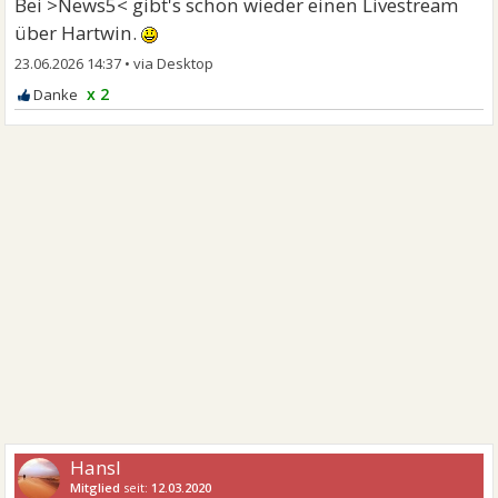
Bei >News5< gibt's schon wieder einen Livestream
über Hartwin.
23.06.2026 14:37
•
x 2
Hansl
Mitglied
seit:
12.03.2020