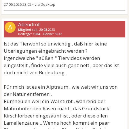
27.06.2026 23:05
•
Abendrot
A
Mitglied
seit:
20.08.2023
Beiträge:
1984
Danke:
5937
Ist das Tierwohl so unwichtig , daß hier keine
Überlegungen eingebracht werden ?
Irgendwelche " süßen " Tiervideos werden
eingestellt , finde viele auch ganz nett , aber das ist
doch nicht von Bedeutung .
Für mich ist es ein Alptraum , wie weit wir uns von
der Natur entfernen .
Rumheulen weil ein Wal stirbt , während der
Mähroboter den Rasen mäht , das Grundstück
Kirschlorbeer eingezäunt ist , oder diese ollen
Lamellenzäune ,. Wenns hoch kommt ein paar