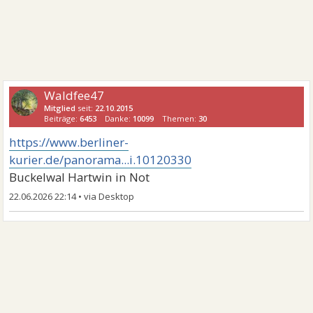
Waldfee47
Mitglied
seit:
22.10.2015
Beiträge:
6453
Danke:
10099
Themen:
30
https://www.berliner-
kurier.de/panorama...i.10120330
Buckelwal Hartwin in Not
22.06.2026 22:14
•