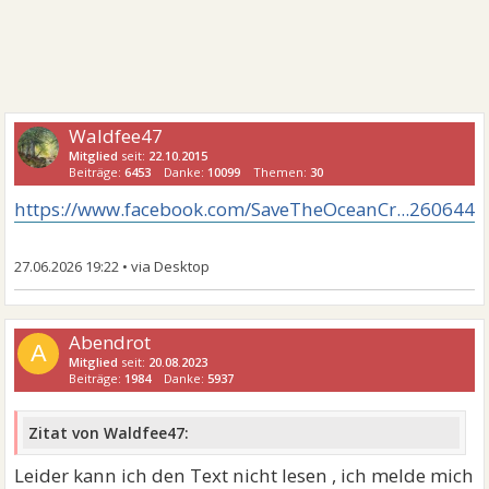
Waldfee47
Mitglied
seit:
22.10.2015
Beiträge:
6453
Danke:
10099
Themen:
30
https://www.facebook.com/SaveTheOceanCr...2606446
27.06.2026 19:22
•
Abendrot
A
Mitglied
seit:
20.08.2023
Beiträge:
1984
Danke:
5937
Zitat von Waldfee47:
Leider kann ich den Text nicht lesen , ich melde mich