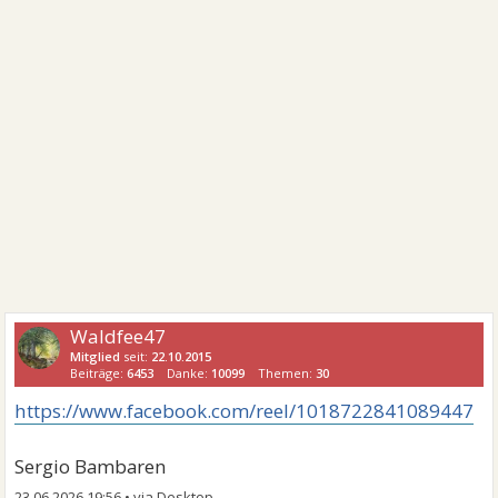
Waldfee47
Mitglied
seit:
22.10.2015
Beiträge:
6453
Danke:
10099
Themen:
30
https://www.facebook.com/reel/1018722841089447
Sergio Bambaren
23.06.2026 19:56
•