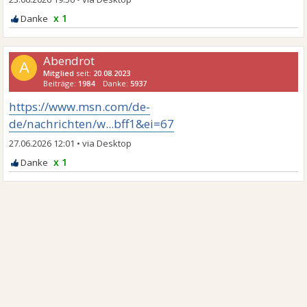
x 1
Abendrot
A
Mitglied
seit:
20.08.2023
Beiträge:
1984
Danke:
5937
https://www.msn.com/de-
de/nachrichten/w...bff1&ei=67
27.06.2026 12:01
•
x 1