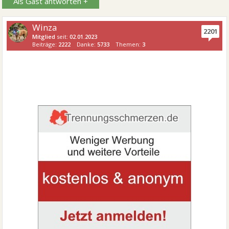
Als Gast antworten +
Winza
2201
Mitglied
seit:
02.01.2023
Beiträge:
2222
Danke:
5733
Themen:
3