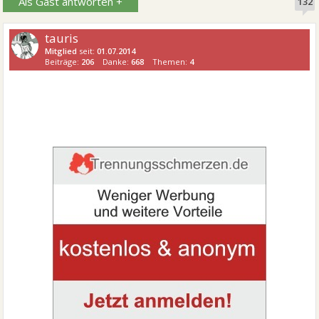
Als Gast antworten +
132
tauris
Mitglied
seit:
01.07.2014
Beiträge:
206
Danke:
668
Themen:
4