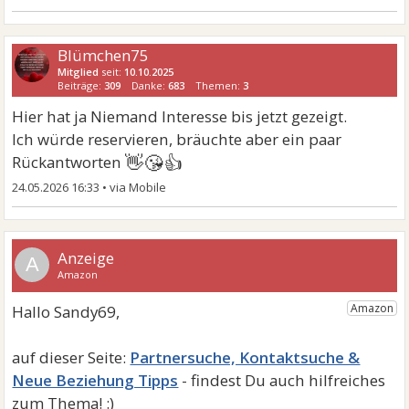
Blümchen75
Mitglied
seit:
10.10.2025
Beiträge:
309
Danke:
683
Themen:
3
Hier hat ja Niemand Interesse bis jetzt gezeigt.
Ich würde reservieren, bräuchte aber ein paar
👋😘👍
Rückantworten
24.05.2026 16:33
•
A
Partnersuche, Kontaktsuche &
Neue Beziehung Tipps