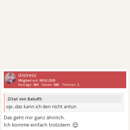
distress
Mitglied
seit:
08.02.2020
Beiträge:
384
Danke:
588
Themen:
2
Zitat von Balu85:
oje...das kann ich den nicht antun
Das geht mir ganz ähnlich.
😌
Ich komme einfach trotzdem.