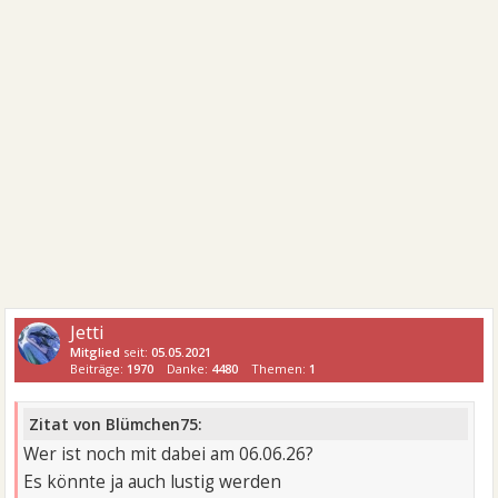
Jetti
Mitglied
seit:
05.05.2021
Beiträge:
1970
Danke:
4480
Themen:
1
Zitat von Blümchen75:
Wer ist noch mit dabei am 06.06.26?
Es könnte ja auch lustig werden