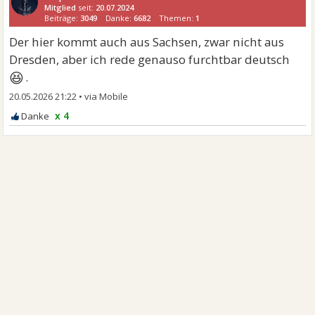
Mitglied
seit:
20.07.2024
Beiträge:
3049
Danke:
6682
Themen:
1
Der hier kommt auch aus Sachsen, zwar nicht aus
Dresden, aber ich rede genauso furchtbar deutsch
😆
.
20.05.2026 21:22
•
x 4