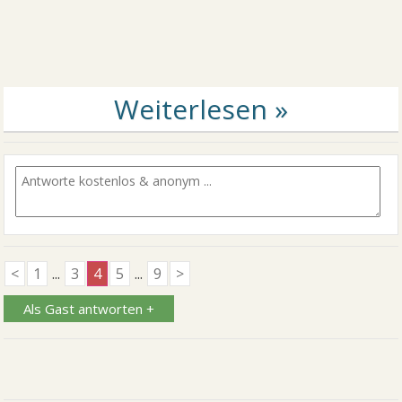
<
1
...
3
4
5
...
9
>
Als Gast antworten +