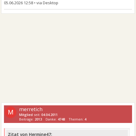
05.06.2026 12:58
•
merretich
M
Mitglied
seit:
04.04.2011
Beiträge:
2013
Danke:
4748
Themen:
4
Zitat von Hermine47: