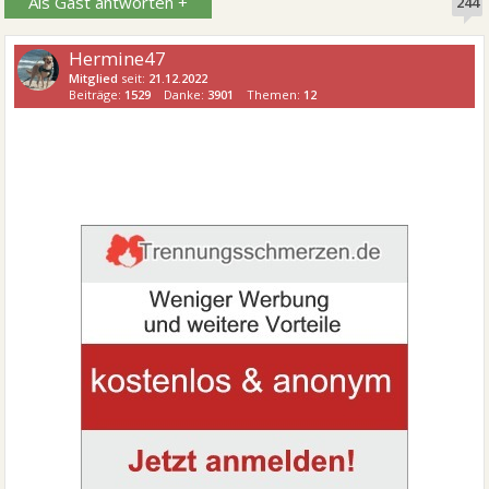
Als Gast antworten +
244
Hermine47
Mitglied
seit:
21.12.2022
Beiträge:
1529
Danke:
3901
Themen:
12