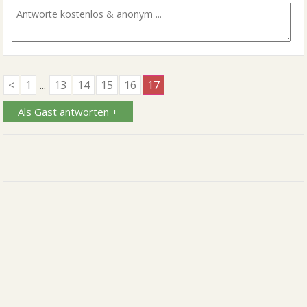
<
1
...
13
14
15
16
17
Als Gast antworten +