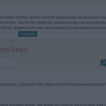
 wer helfen möchte, ist hier herzlich willkommen. Moderatoren u
ll bleiben. Sachliche, tröstende, wohlwollende und empathisch
l fühlen. Abwertende oder verurteilende Inhalte haben hier kein
Schließen
em Streit
2
 schreiben. Das letzte Mal, habe ich das Forum genutzt um üb
 soweit kommen würde. Wir waren im Februar noch in New York