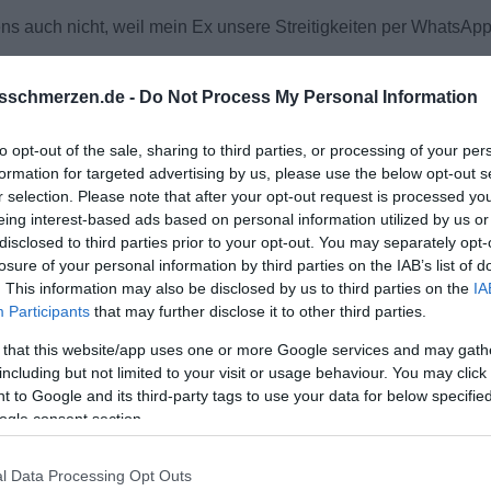
ens auch nicht, weil mein Ex unsere Streitigkeiten per WhatsA
sschmerzen.de -
Do Not Process My Personal Information
t meinen 32 Jahren. Ich wollte eig. Eine schöne Zukunft!
to opt-out of the sale, sharing to third parties, or processing of your per
formation for targeted advertising by us, please use the below opt-out s
r selection. Please note that after your opt-out request is processed y
eing interest-based ads based on personal information utilized by us or
disclosed to third parties prior to your opt-out. You may separately opt-
losure of your personal information by third parties on the IAB’s list of
. This information may also be disclosed by us to third parties on the
IA
Participants
that may further disclose it to other third parties.
 that this website/app uses one or more Google services and may gath
including but not limited to your visit or usage behaviour. You may click 
 to Google and its third-party tags to use your data for below specifi
ogle consent section.
l Data Processing Opt Outs