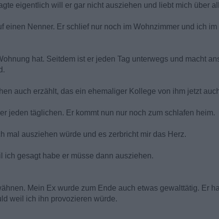
te eigentlich will er gar nicht ausziehen und liebt mich über al
uf einen Nenner. Er schlief nur noch im Wohnzimmer und ich im
e Wohnung hat. Seitdem ist er jeden Tag unterwegs und macht a
d.
hen auch erzählt, das ein ehemaliger Kollege von ihm jetzt auch 
 er jeden täglichen. Er kommt nun nur noch zum schlafen heim.
ich mal ausziehen würde und es zerbricht mir das Herz.
il ich gesagt habe er müsse dann ausziehen.
wähnen. Mein Ex wurde zum Ende auch etwas gewalttätig. Er hat
ld weil ich ihn provozieren würde.