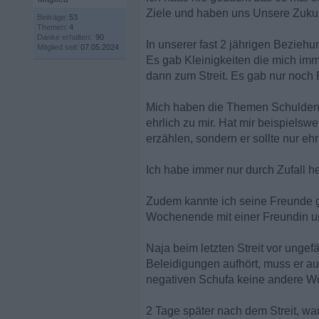
Ziele und haben uns Unsere Zukun
Beiträge:
53
Themen:
4
Danke erhalten:
90
In unserer fast 2 jährigen Beziehu
Mitglied seit:
07.05.2024
Es gab Kleinigkeiten die mich im
dann zum Streit. Es gab nur noch
Mich haben die Themen Schulden 
ehrlich zu mir. Hat mir beispielswe
erzählen, sondern er sollte nur e
Ich habe immer nur durch Zufall h
Zudem kannte ich seine Freunde g
Wochenende mit einer Freundin un
Naja beim letzten Streit vor ungef
Beleidigungen aufhört, muss er au
negativen Schufa keine andere W
2 Tage später nach dem Streit, wa