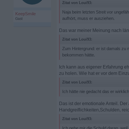
Zitat von Loui93:
Naja beim letzten Streit vor ungefä
KeepSmile
aufhört, muss er ausziehen.
Gast
Das war meiner Meinung nach längs
Zitat von Loui93:
Zum Hintergrund: er ist damals zu 
bekommen hätte.
Ich kann aus eigener Erfahrung e
zu holen. Wie hat er vor dem Ein
Zitat von Loui93:
Ich hätte nie gedacht das er wirkli
Das ist der emotionale Anteil. Der
Handgreiflichkeiten,Schulden, reic
Zitat von Loui93:
Ich gebe mir die Schuld daran, wei