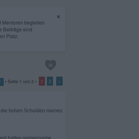
×
nd Mentoren begleiten
e Beiträge sind
en Platz.
26
1
2
>
• Seite
1
von
2
•
3
er die hohen Schulden meines
 und hatten gemeinsame