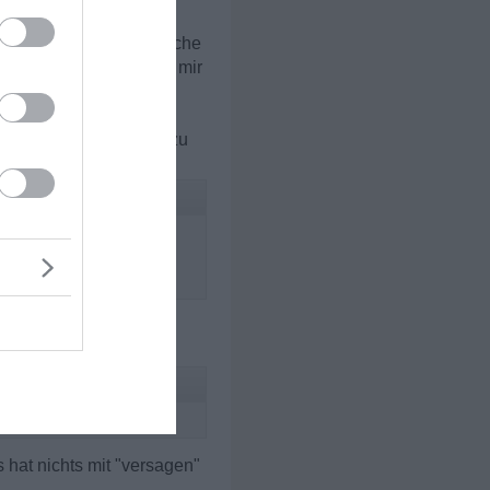
ich sich auf Wohnungssuche
nte - da erscheint bei mir
ion gibt es eine Menge zu
n willst.
ist.
s hat nichts mit "versagen"