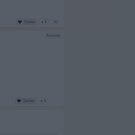
x 1
#2
x 3