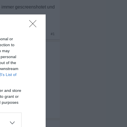
pp immer gescreenshotet und
x 1
#1
sonal or
ection to
ou may
 personal
out of the
 downstream
B’s List of
er and store
to grant or
ed purposes