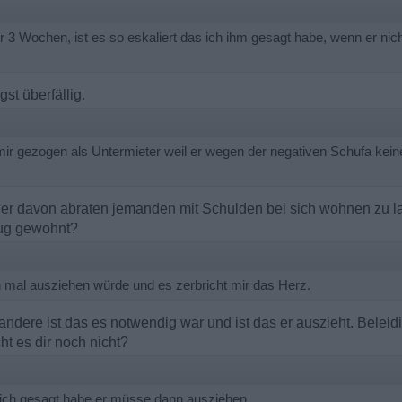
hr 3 Wochen, ist es so eskaliert das ich ihm gesagt habe, wenn er nic
t überfällig.
mir gezogen als Untermieter weil er wegen der negativen Schufa kei
her davon abraten jemanden mit Schulden bei sich wohnen zu l
zug gewohnt?
ch mal ausziehen würde und es zerbricht mir das Herz.
 andere ist das es notwendig war und ist das er auszieht. Beleid
ht es dir noch nicht?
l ich gesagt habe er müsse dann ausziehen.