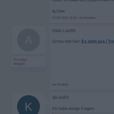
lg Uwe
31.03.2025 18:42
•
A
Ex zieht aus / T
@Loui93
K
Ich habe einige Fragen.