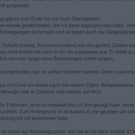
ft ausgemalt.
ng gab es zum Ende hin nur noch Streitigkeiten.
mer wieder gestört haben, die ich dann angesprochen habe. J
 Beleidigungen seinerseits und es folgen auch mal Gegenständ
(Schufa-Eintrag, Konsumschulden) von ihm gestört. Zudem war
ise nicht erzählt mir wem er vor mir zusammen war. Er sollte ja 
hrlich sein wie lange seine Beziehungen vorher gingen.
erausgefunden, das er vorher mit einer mehrere Jahre zusammen 
ar nicht und wir waren kaum bei seinen Eltern. Beispielsweise
terwegs, saß er Zuhause und wartete auf mich.
ähr 3 Wochen, ist es so eskaliert das ich ihm gesagt habe, wenn 
sziehen. Zum Hintergrund: er ist damals zu mir gezogen als Unt
ohnung mit mir bekommen hätte.
r er schon auf Wohnungssuche. das hat er mir dann erzählt. E