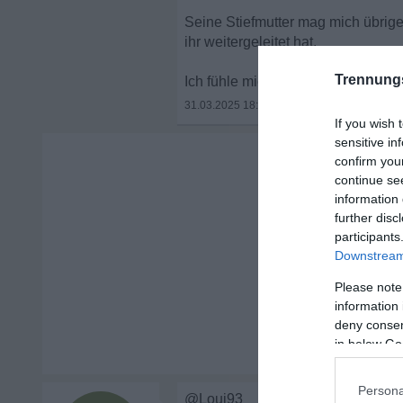
Seine Stiefmutter mag mich übrig
ihr weitergeleitet hat.
Trennung
Ich fühle mich wie ein Versager mi
31.03.2025 18:26
•
If you wish 
sensitive in
confirm you
continue se
information 
further disc
participants
Downstream 
Please note
information 
deny consent
in below Go
Persona
@Loui93