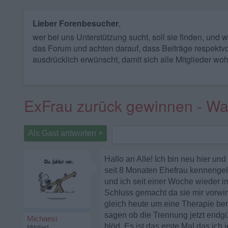
Lieber Forenbesucher
,
wer bei uns Unterstützung sucht, soll sie finden, und
das Forum und achten darauf, dass Beiträge respektvo
ausdrücklich erwünscht, damit sich alle Mitglieder woh
ExFrau zurück gewinnen - Was
Als Gast antworten +
Hallo an Alle! Ich bin neu hier un
seit 8 Monaten Ehefrau kennengele
und ich seit einer Woche wieder i
Schluss gemacht da sie mir vorwir
gleich heute um eine Therapie bemü
sagen ob die Trennung jetzt endgül
Michaesi
blöd. Es ist das erste Mal das ich
Mitglied