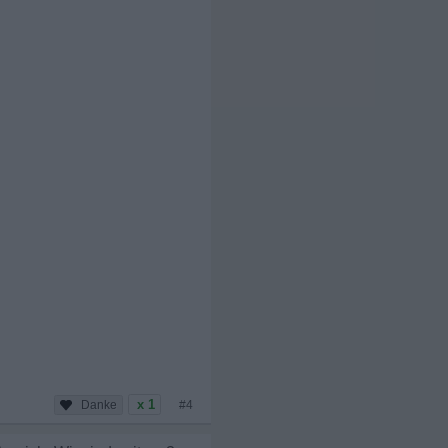
x 1
#4