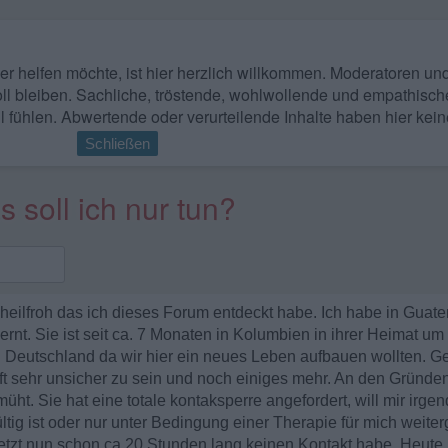
 wer helfen möchte, ist hier herzlich willkommen. Moderatoren u
ll bleiben. Sachliche, tröstende, wohlwollende und empathisch
l fühlen. Abwertende oder verurteilende Inhalte haben hier kein
Schließen
 soll ich nur tun?
d heilfroh das ich dieses Forum entdeckt habe. Ich habe in Guat
rnt. Sie ist seit ca. 7 Monaten in Kolumbien in ihrer Heimat 
n Deutschland da wir hier ein neues Leben aufbauen wollten. Ges
ft sehr unsicher zu sein und noch einiges mehr. An den Gründen
ht. Sie hat eine totale kontaksperre angefordert, will mir irge
tig ist oder nur unter Bedingung einer Therapie für mich weiter
 jetzt nun schon ca 20 Stunden lang keinen Kontakt habe. Heute i