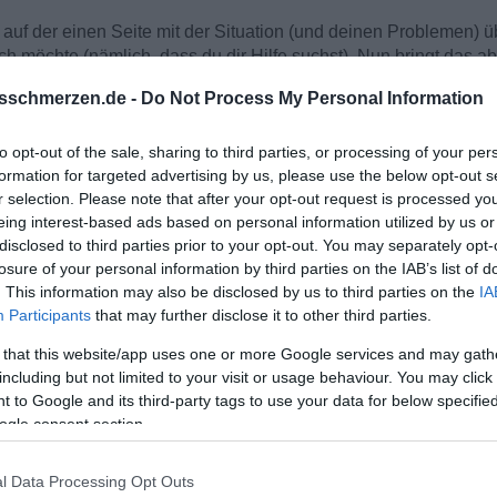
e auf der einen Seite mit der Situation (und deinen Problemen) üb
ch möchte (nämlich, dass du dir Hilfe suchst). Nun bringt das a
st und nicht weil du der Überzeugung bist, dass du die Hilfe be
sschmerzen.de -
Do Not Process My Personal Information
n (wenn du dich auch als unsicher etv. empfindest). Wenn du mit d
to opt-out of the sale, sharing to third parties, or processing of your per
euch hinhauen. Dafür müsstest du aber auch davon überzeugt se
formation for targeted advertising by us, please use the below opt-out s
 arbeiten (nur weil sie dich als unsicher empfindet, heißt es ja
r selection. Please note that after your opt-out request is processed y
mpfindest oder dies ändern möchtest).
eing interest-based ads based on personal information utilized by us or
d denst du, eine Therapie würde dir helfen, oder machst du das 
disclosed to third parties prior to your opt-out. You may separately opt-
lst, und hoffst, sie so zurück zu gewinnen?
losure of your personal information by third parties on the IAB’s list of
. This information may also be disclosed by us to third parties on the
IA
Participants
that may further disclose it to other third parties.
 that this website/app uses one or more Google services and may gath
including but not limited to your visit or usage behaviour. You may click 
 to Google and its third-party tags to use your data for below specifi
ogle consent section.
l Data Processing Opt Outs