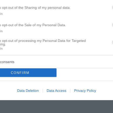
o opt-out of the Sharing of my personal data.
In
o opt-out of the Sale of my Personal Data.
In
to opt-out of processing my Personal Data for Targeted
ing.
In
e ..ja bin der Buhmann dank kurzer worte aber
consents
ebe ...so schnell geheiratet (was ich überhaupt
 kontakt? hast dich verschrieben? redet mit
CONFIRM
onsten lasstes
..alles liebe
Data Deletion
Data Access
Privacy Policy