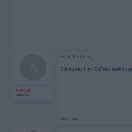
A
ExFrau zurück ge