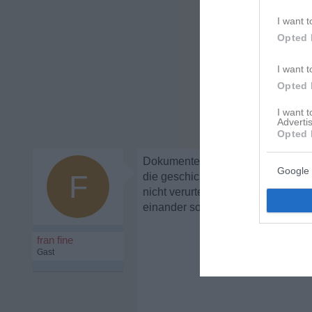
I want t
Opted 
I want t
Opted 
I want 
Advertis
Opted 
Dokumente ..kurze Ehedauer.. lieb
Google 
F
die geschichte klingt nicht nach li
nicht verurteiele) 20 stunden kein
einander sollte liebe da sein an s
fran fine
Gast