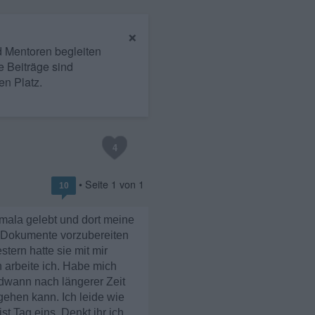
×
nd Mentoren begleiten
e Beiträge sind
en Platz.
4
• Seite
1
von
1
10
emala gelebt und dort meine
um Dokumente vorzubereiten
tern hatte sie mit mir
 arbeite ich. Habe mich
ndwann nach längerer Zeit
gehen kann. Ich leide wie
st Tag eins. Denkt ihr ich