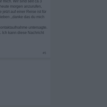
 mich. Wir sind seit ca 3
h heute morgen anzurufen,
etzt auf einer Reise ist für
rieben ,,danke das du mich
 Kontaktaufnahme untersagte.
. Ich kann diese Nachricht
#5