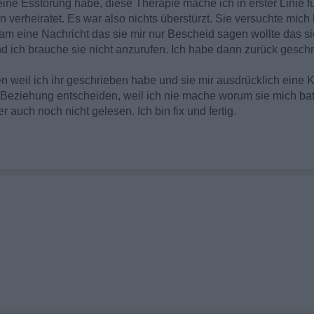
ine Esstörung habe, diese Therapie mache ich in erster Linie für
n verheiratet. Es war also nichts überstürzt. Sie versuchte mic
eine Nachricht das sie mir nur Bescheid sagen wollte das sie j
Und ich brauche sie nicht anzurufen. Ich habe dann zurück gesch
sen weil ich ihr geschrieben habe und sie mir ausdrücklich eine
ie Beziehung entscheiden, weil ich nie mache worum sie mich bat
er auch noch nicht gelesen. Ich bin fix und fertig.