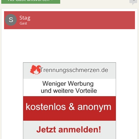
Stag
S
Gast