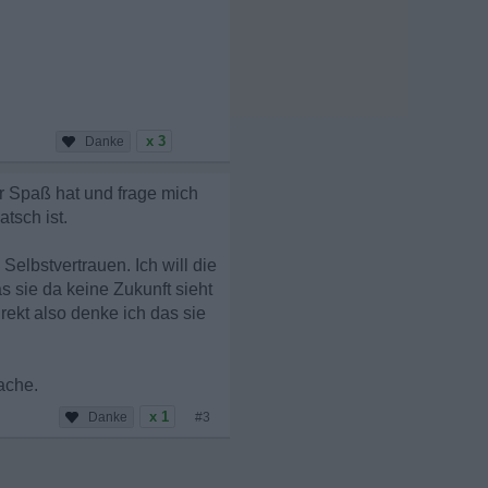
x 3
hr Spaß hat und frage mich
tsch ist.
Selbstvertrauen. Ich will die
s sie da keine Zukunft sieht
irekt also denke ich das sie
ache.
x 1
#3