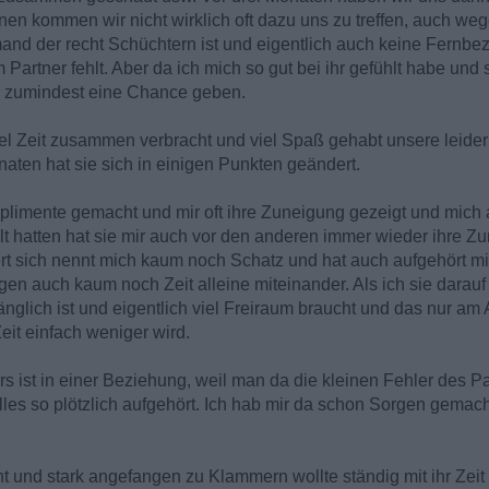
en kommen wir nicht wirklich oft dazu uns zu treffen, auch wege
emand der recht Schüchtern ist und eigentlich auch keine Fernb
Partner fehlt. Aber da ich mich so gut bei ihr gefühlt habe und 
n zumindest eine Chance geben.
viel Zeit zusammen verbracht und viel Spaß gehabt unsere leider 
naten hat sie sich in einigen Punkten geändert.
plimente gemacht und mir oft ihre Zuneigung gezeigt und mich
t hatten hat sie mir auch vor den anderen immer wieder ihre Zu
rt sich nennt mich kaum noch Schatz und hat auch aufgehört mi
en auch kaum noch Zeit alleine miteinander. Als ich sie darau
änglich ist und eigentlich viel Freiraum braucht und das nur am A
eit einfach weniger wird.
rs ist in einer Beziehung, weil man da die kleinen Fehler des Par
s alles so plötzlich aufgehört. Ich hab mir da schon Sorgen gemac
 und stark angefangen zu Klammern wollte ständig mit ihr Zei