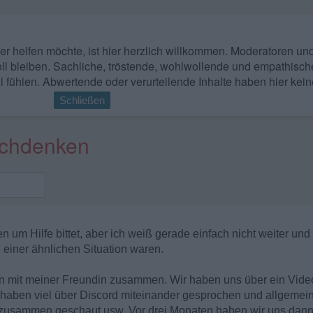
 wer helfen möchte, ist hier herzlich willkommen. Moderatoren u
ll bleiben. Sachliche, tröstende, wohlwollende und empathisch
l fühlen. Abwertende oder verurteilende Inhalte haben hier kein
Schließen
achdenken
n um Hilfe bittet, aber ich weiß gerade einfach nicht weiter u
 einer ähnlichen Situation waren.
aten mit meiner Freundin zusammen. Wir haben uns über ein Vid
 haben viel über Discord miteinander gesprochen und allgemei
zusammen geschaut usw. Vor drei Monaten haben wir uns dann d