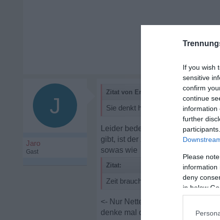
Trennung
If you wish 
sensitive in
confirm you
Zitat von Eru1801:
J
continue se
Sie denkt halt das es so keine Zuku
information 
further disc
Leider bedeutet es mehr oder weni
participants
gibt, ist der zug (IN) meisten Fall
Downstream 
Jaro
sowas wie
Gast
Please note
Zitat:
information 
deny consent
Zeit braucht nachzudenken und den 
in below Go
<- Nur Nette Floskeln um dem ander
denke mal durch dein klammern bz
Persona