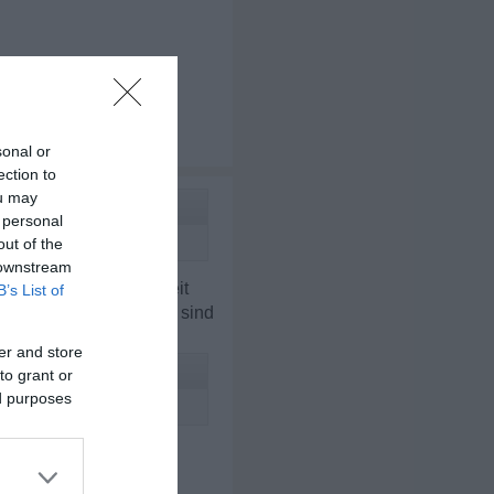
sonal or
ection to
ou may
 personal
out of the
 downstream
unft keine gemeinsamkeit
B’s List of
teil sagen, aber meisten sind
er and store
to grant or
ed purposes
schlecht reden aber ich
uch allgemein in der