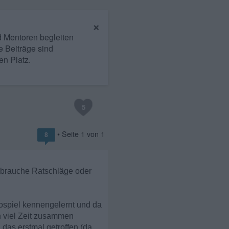
×
nd Mentoren begleiten
e Beiträge sind
en Platz.
5
• Seite
1
von
1
8
nd brauche Ratschläge oder
eospiel kennengelernt und da
n viel Zeit zusammen
as erstmal getroffen (da