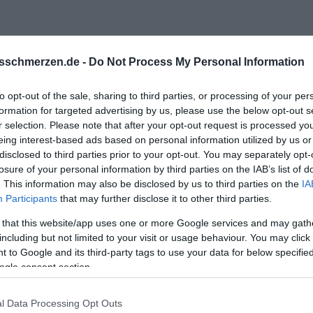
sschmerzen.de -
Do Not Process My Personal Information
to opt-out of the sale, sharing to third parties, or processing of your per
formation for targeted advertising by us, please use the below opt-out s
r selection. Please note that after your opt-out request is processed y
eing interest-based ads based on personal information utilized by us or
nft für uns hat wenn ich so viel Aufmerksamkeit
disclosed to third parties prior to your opt-out. You may separately opt-
losure of your personal information by third parties on the IAB’s list of
ger eher als Nette floskel, wenn sie schon denkt das eure Zuk
. This information may also be disclosed by us to third parties on the
IA
 abgefahren in dieser hinsicht ich will nicht unbedingt das gegen
Participants
that may further disclose it to other third parties.
 that this website/app uses one or more Google services and may gath
including but not limited to your visit or usage behaviour. You may click 
 to Google and its third-party tags to use your data for below specifi
Kopf etwas frei zu kriegen
ogle consent section.
en nicht wirklich zuverletzten, eigene Erfahrung ich will´s net 
w "Klammern" allgemein am anfang ist ziemlich schlecht und a
l Data Processing Opt Outs