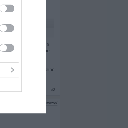
esucht hat, diese´s
die probleme in der sache
rheit lass Grass über die
iger oder sonstige´s meine
ten dieses Klammern aus
nd habe dieses problem)
#2