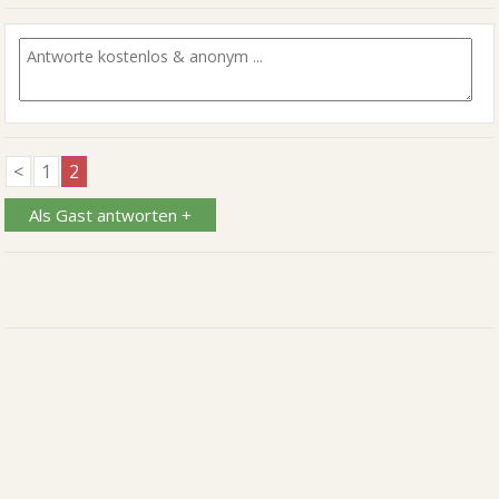
<
1
2
Als Gast antworten +