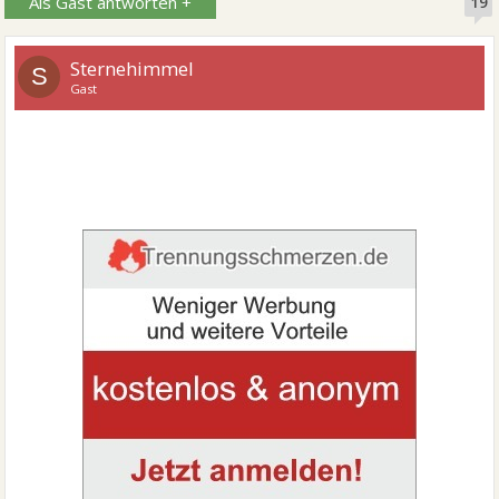
Als Gast antworten +
19
Sternehimmel
S
Gast