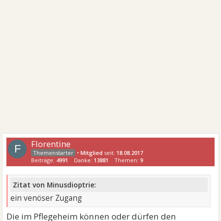
Florentine
F
•
Mitglied
seit:
18.08.2017
Beiträge:
4991
Danke:
13881
Themen:
9
Zitat von Minusdioptrie:
ein venöser Zugang
Die im Pflegeheim können oder dürfen den