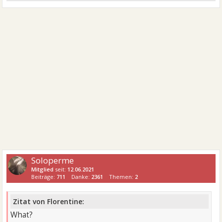
Soloperme
Mitglied
seit:
12.06.2021
Beiträge:
711
Danke:
2361
Themen:
2
Zitat von Florentine:
What?