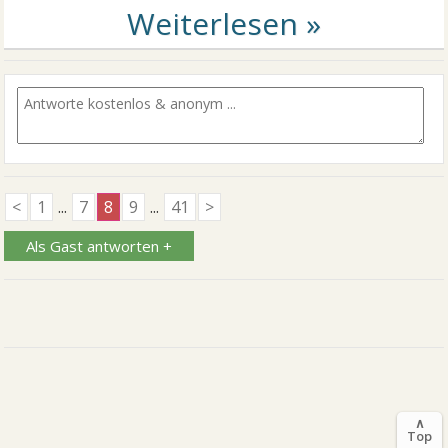
<
1
...
7
8
9
...
41
>
Als Gast antworten +
∧
Top