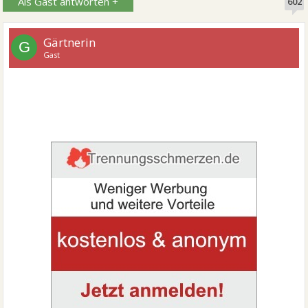
Als Gast antworten +
602
Gärtnerin
G
Gast