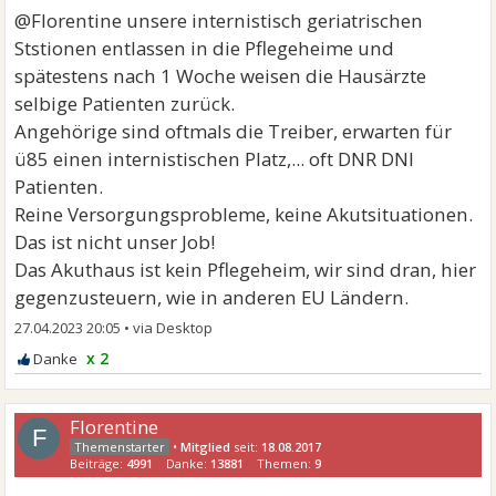
@Florentine unsere internistisch geriatrischen
Ststionen entlassen in die Pflegeheime und
spätestens nach 1 Woche weisen die Hausärzte
selbige Patienten zurück.
Angehörige sind oftmals die Treiber, erwarten für
ü85 einen internistischen Platz,... oft DNR DNI
Patienten.
Reine Versorgungsprobleme, keine Akutsituationen.
Das ist nicht unser Job!
Das Akuthaus ist kein Pflegeheim, wir sind dran, hier
gegenzusteuern, wie in anderen EU Ländern.
27.04.2023 20:05
•
x 2
Florentine
F
•
Mitglied
seit:
18.08.2017
Beiträge:
4991
Danke:
13881
Themen:
9