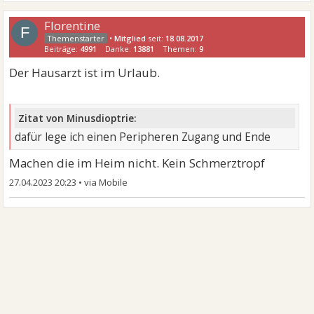
Florentine
F
•
Mitglied
seit:
18.08.2017
Beiträge:
4991
Danke:
13881
Themen:
9
Der Hausarzt ist im Urlaub.
Zitat von Minusdioptrie:
dafür lege ich einen Peripheren Zugang und Ende
Machen die im Heim nicht. Kein Schmerztropf
27.04.2023 20:23
•