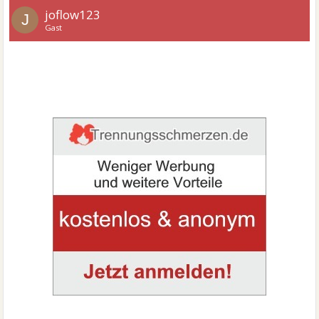
joflow123
J
Gast