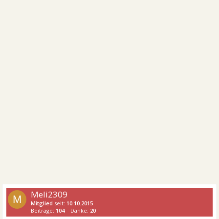
Meli2309
M
Mitglied
seit:
10.10.2015
Beiträge:
104
Danke:
20