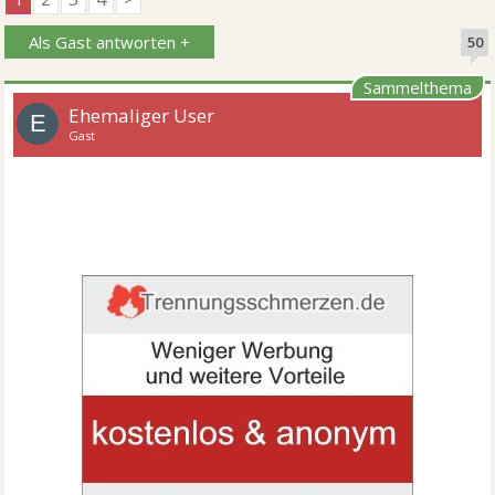
Als Gast antworten +
50
Sammelthema
Ehemaliger User
E
Gast