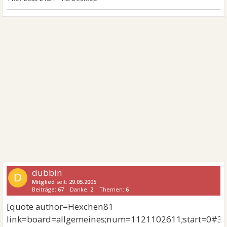
dubbin
D
Mitglied
seit:
29.05.2005
Beiträge:
67
Danke:
2
Themen:
6
[quote author=Hexchen81
link=board=allgemeines;num=1121102611;start=0#3