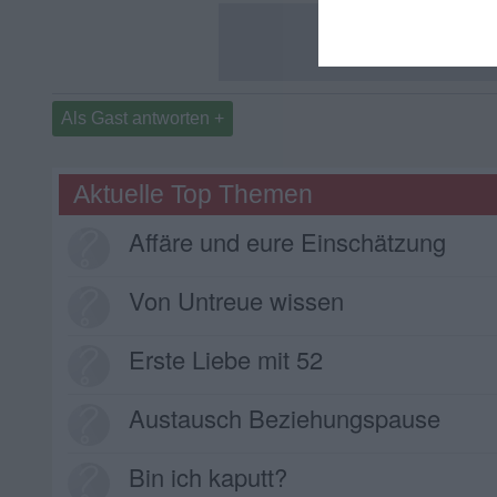
Als Gast antworten +
Aktuelle Top Themen
Affäre und eure Einschätzung
Von Untreue wissen
Erste Liebe mit 52
Austausch Beziehungspause
Bin ich kaputt?