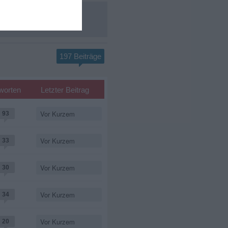
197 Beiträge
worten
Letzter Beitrag
Vor Kurzem
93
Vor Kurzem
33
Vor Kurzem
30
Vor Kurzem
34
Vor Kurzem
20