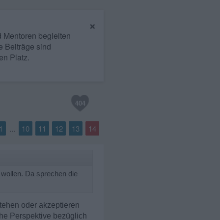
×
nd Mentoren begleiten
e Beiträge sind
en Platz.
404
1
10
11
12
13
14
...
 wollen. Da sprechen die
stehen oder akzeptieren
che Perspektive bezüglich