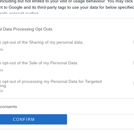
including but not limited to your visit or usage behaviour. You may click 
 to Google and its third-party tags to use your data for below specifi
ogle consent section.
l Data Processing Opt Outs
o opt-out of the Sharing of my personal data.
In
o opt-out of the Sale of my Personal Data.
In
to opt-out of processing my Personal Data for Targeted
ing.
In
Zurück
1
10
11
Seite
14
von
14
•
...
consents
CONFIRM