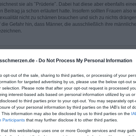
chnest sie als "Prüderie". Dabei hat diese aber ebenfalls eine
 Beitrag ja schon erläutert hatte. Insofern sollten Frauen also w
exualität nicht zu schämen brauchen und sich zu nichts dräng
f die Gefahr hin, dass Männer, die ausschließlich ihre männlich
bezeichnen.
sschmerzen.de -
Do Not Process My Personal Information
en über mehrere Seiten hinweg die die eigene, männliche S. erklären
to opt-out of the sale, sharing to third parties, or processing of your per
formation for targeted advertising by us, please use the below opt-out s
t auch nur bis zum Tellerrand gucken
r selection. Please note that after your opt-out request is processed y
eing interest-based ads based on personal information utilized by us or
disclosed to third parties prior to your opt-out. You may separately opt-
losure of your personal information by third parties on the IAB’s list of
. This information may also be disclosed by us to third parties on the
IA
Participants
that may further disclose it to other third parties.
 that this website/app uses one or more Google services and may gath