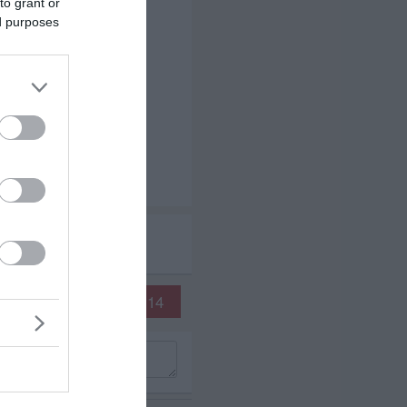
to grant or
ed purposes
12
13
14