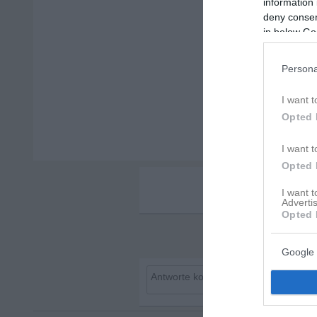
information 
deny consent
in below Go
Persona
I want t
Opted 
I want t
Opted 
I want 
Advertis
Opted 
Google 