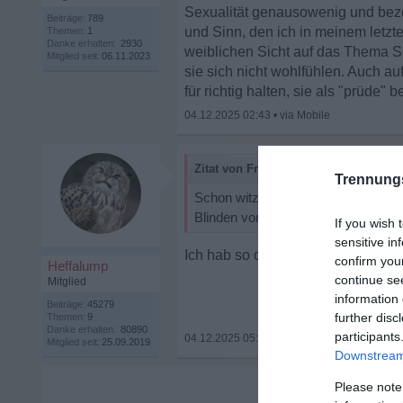
Sexualität genausowenig und bezei
Beiträge:
789
und Sinn, den ich in meinem letzten
Themen:
1
Danke erhalten:
2930
weiblichen Sicht auf das Thema S
Mitglied seit:
06.11.2023
sie sich nicht wohlfühlen. Auch au
für richtig halten, sie als "prüde" 
04.12.2025 02:43
•
Zitat von FrankM:
Trennung
Schon witzig, wenn einem hier Frau
Blinden von der ...
If you wish 
sensitive in
Ich hab so den Eindruck, du kanns
confirm you
Heffalump
continue se
Mitglied
information 
Beiträge:
45279
further disc
Themen:
9
Danke erhalten:
80890
participants
04.12.2025 05:58
•
Mitglied seit:
25.09.2019
Downstream 
Please note