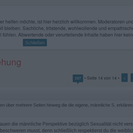
 wer helfen möchte, ist hier herzlich willkommen. Moderatoren u
ll bleiben. Sachliche, tröstende, wohlwollende und empathisch
l fühlen. Abwertende oder verurteilende Inhalte haben hier kein
Schließen
iehung
<
• Seite
14
von
14
•
197
en über mehrere Seiten hinweg die die eigene, männliche S. erklären
auen die männliche Perspektive bezüglich Sexualität nicht ver
h beschweren musst, denn schließlich respektierst du die weibli