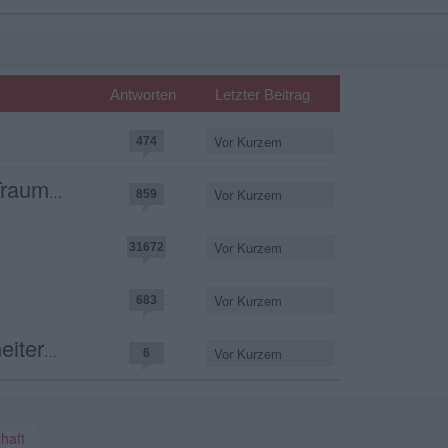
Antworten
Letzter Beitrag
Vor Kurzem
474
störung
Vor Kurzem
859
Vor Kurzem
31672
Vor Kurzem
683
Himmel
Vor Kurzem
6
haft