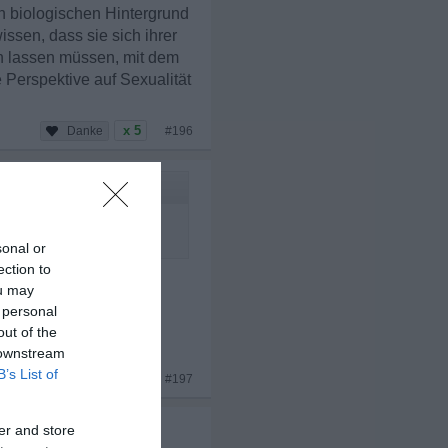
n biologischen Hintergrund
issen, dass sie sich ihrer
en lassen müssen, mit dem
e Perspektive auf Sexualität
x 5
#196
 wollen. Da sprechen die
sonal or
ection to
ou may
 personal
out of the
 downstream
B’s List of
x 5
#197
er and store