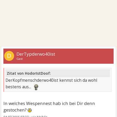
DerTypderwo40ist
D
Gast
Zitat von HodorIstDoof:
DerKopfmenschderwo40ist kennst sich da wohl
bestens aus...
In welches Wespennest hab ich bei Dir denn
gestochen?
04.07.2016 07:27
•