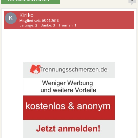
Kiriko
K
Mitglied
seit:
03.07.2016
Beiträge:
2
Danke:
3
Themen:
1