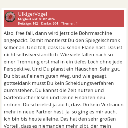
UlkigerVogel
Mitglied
seit:
05.02.2024
Beiträge:
162
Danke:
604
Themen:
1
Also, free fall, dann wird jetzt die Bohrmaschine
angepackt. Damit montierst Du den Spiegelschrank
selber an. Und toll, dass Du schon Pläne hast. Das ist
nicht selbstverständlich. Wie viele fallen nach so
einer Trennung erst mal in ein tiefes Loch ohne jede
Perspektive. Und Du planst ein Häuschen. Sehr gut.
Du bist auf einem guten Weg, und wie gesagt,
gottseidank musst Du kein Scheidungsverfahren
durchstehen. Du kannst die Zeit nutzen und
Gartenbücher lesen und Deine Finanzen neu
ordnen. Du schriebst ja auch, dass Du kein Vertrauen
mehr in neue Partner hast. Ja, so ging es mir auch.
Ich bin bis heute alleine. Das hat den sehr großen
Vorteil, dass es niemanden mehr gibt, der mein