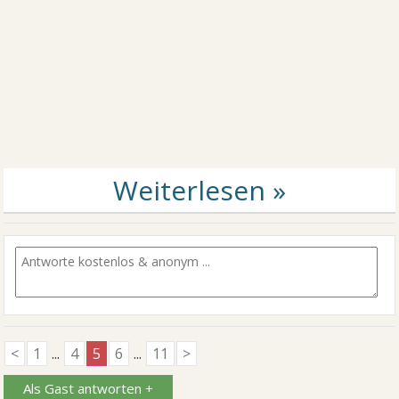
<
1
...
4
5
6
...
11
>
Als Gast antworten +