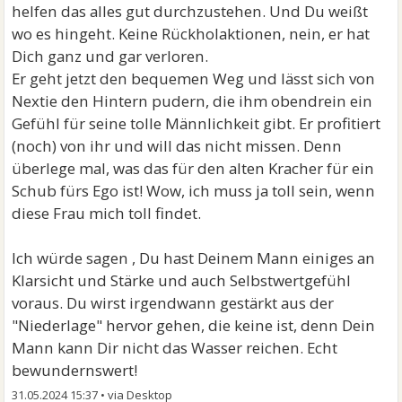
keine Liebe (mehr) für Dich“ mit dem kann und will ich
helfen das alles gut durchzustehen. Und Du weißt
nicht zusammen sein.
wo es hingeht. Keine Rückholaktionen, nein, er hat
Dich ganz und gar verloren.
Er geht jetzt den bequemen Weg und lässt sich von
Nextie den Hintern pudern, die ihm obendrein ein
Gefühl für seine tolle Männlichkeit gibt. Er profitiert
(noch) von ihr und will das nicht missen. Denn
überlege mal, was das für den alten Kracher für ein
Schub fürs Ego ist! Wow, ich muss ja toll sein, wenn
diese Frau mich toll findet.
Ich würde sagen , Du hast Deinem Mann einiges an
Klarsicht und Stärke und auch Selbstwertgefühl
voraus. Du wirst irgendwann gestärkt aus der
"Niederlage" hervor gehen, die keine ist, denn Dein
Mann kann Dir nicht das Wasser reichen. Echt
bewundernswert!
31.05.2024 15:37
•