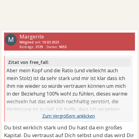
Margerite
M
Mitglied
seit:
10.03.2023
Beiträge:
3729
Danke:
9653
Zitat von free_fall:
Aber mein Kopf und die Ratio (und vielleicht auch
mein Stolz) ist da sehr stark und mir ist klar dass ich
ihm nie wieder so würde vertrauen können um mich
in der Beziehung 100% wohl zu fühlen, dieses warme
wechseln hat das wirklich nachhaltig zerstört, die
Verletzung ist zu tief. Ich hoffe, dass ich vergeben
kann sobald ich wieder halbwegs auf dem Damm bin,
aber mehr wird nicht sein. Jemand der einmal zu mir
Du bist wirklich stark und Du hast da ein großes
sagt „ich will dich nicht, ich habe keine Gefühle und
Kapital. Du vertraust auf Dich selbst und das wird Dir