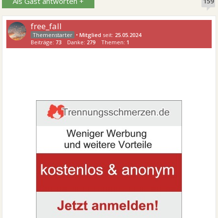
Als Gast antworten +
159
free_fall
•
Mitglied
seit:
25.05.2024
Beiträge:
73
Danke:
279
Themen:
1