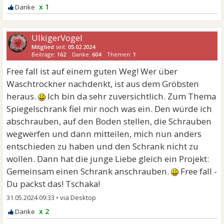
x 1
UlkigerVogel
Mitglied
seit:
05.02.2024
Beiträge:
162
Danke:
604
Themen:
1
Free fall ist auf einem guten Weg! Wer über
Waschtrockner nachdenkt, ist aus dem Gröbsten
heraus.
Ich bin da sehr zuversichtlich. Zum Thema
Spiegelschrank fiel mir noch was ein. Den würde ich
abschrauben, auf den Boden stellen, die Schrauben
wegwerfen und dann mitteilen, mich nun anders
entschieden zu haben und den Schrank nicht zu
wollen. Dann hat die junge Liebe gleich ein Projekt:
Gemeinsam einen Schrank anschrauben.
Free fall -
Du packst das! Tschaka!
31.05.2024 09:33
•
x 2