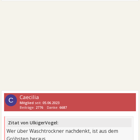
Caecilia
C
Mitglied
seit:
05.06.2023
Beiträge:
2776
Danke:
6687
Zitat von UlkigerVogel:
Wer über Waschtrockner nachdenkt, ist aus dem
Gröbsten heraus.