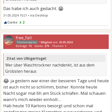
😁
Das habe ich auch gedacht.
31.05.2024 10:21
•
x 2
free_fall
•
Mitglied
seit:
25.05.2024
Beiträge:
73
Danke:
279
Themen:
1
Zitat von UlkigerVogel:
Wer über Waschtrockner nachdenkt, ist aus dem
Gröbsten heraus
😂
ja gestern war einer der besseren Tage und heute
ist auch nicht so schlimm, bisher. Konnte heute
Nacht sogar mal 6h am Stück schlafen. Mal schauen
wann‘s mich wieder einholt…
Hab heute 10 Kartons besorgt und schon mal
angefangen meine Klamotten auszusortieren und