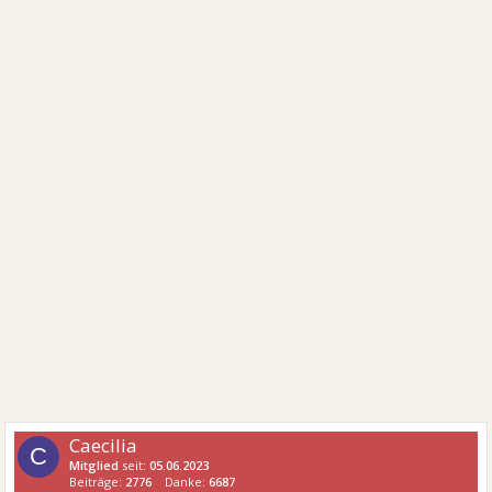
Caecilia
C
Mitglied
seit:
05.06.2023
Beiträge:
2776
Danke:
6687