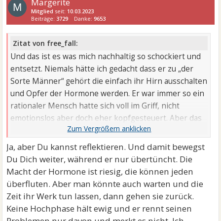
Margerite
M
Mitglied
seit:
10.03.2023
Beiträge:
3729
Danke:
9653
Zitat von free_fall:
Und das ist es was mich nachhaltig so schockiert und
entsetzt. Niemals hätte ich gedacht dass er zu „der
Sorte Männer“ gehört die einfach ihr Hirn ausschalten
und Opfer der Hormone werden. Er war immer so ein
rationaler Mensch hatte sich voll im Griff, nicht
emotionslos aber doch eher kopfgesteuert. Aber das
Mädel scheint echt was zu bedienen was er grad über
die Maßen braucht.
Ja, aber Du kannst reflektieren. Und damit bewegst
Und er reflektiert’s nicht - echt erschreckend…
Du Dich weiter, während er nur übertüncht. Die
Macht der Hormone ist riesig, die können jeden
überfluten. Aber man könnte auch warten und die
Zeit ihr Werk tun lassen, dann gehen sie zurück.
Keine Hochphase hält ewig und er rennt seinen
Problemen nur davon und merkt es nicht. Ich