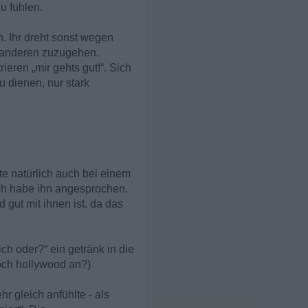
zu fühlen.
en. Ihr dreht sonst wegen
n anderen zuzugehen.
ieren „mir gehts gut!“. Sich
 dienen, nur stark
te natürlich auch bei einem
Ich habe ihn angesprochen.
 gut mit ihnen ist. da das
ch oder?“ ein getränk in die
noch hollywood an?)
r gleich anfühlte - als