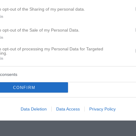
o opt-out of the Sharing of my personal data.
entert ist, (hier der partner) der wird nicht sofort wieder vertr
In
nd beweisen, dass die planken stabil sind und mindestens euch 
ückzieht) bringen. Das ist der test, durch den zumindest ich mu
o opt-out of the Sale of my Personal Data.
In
dabei für euch und ich wünsche euch alles, alles gute bei eurem 
to opt-out of processing my Personal Data for Targeted
ing.
rest!
In
consents
CONFIRM
Data Deletion
Data Access
Privacy Policy