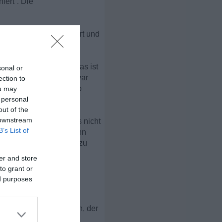
iert“. Die
spotential nur schlummert und
nicht danach fühlst, das ist
sonal or
n, nur auf nachfrage, war
ection to
was unentschlossener. So
ou may
 personal
out of the
 downstream
gst hatte, ICH würde es nicht
B’s List of
en war und auch ohne ihn
te. immernoch nett war zu
er and store
to grant or
ed purposes
ie beziehung und euer
r richtige akzent setzen, der