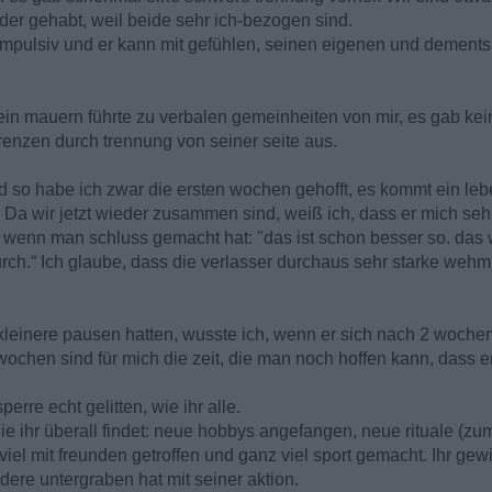
der gehabt, weil beide sehr ich-bezogen sind.
 impulsiv und er kann mit gefühlen, seinen eigenen und dement
ein mauern führte zu verbalen gemeinheiten von mir, es gab kei
grenzen durch trennung von seiner seite aus.
nd so habe ich zwar die ersten wochen gehofft, es kommt ein leb
 Da wir jetzt wieder zusammen sind, weiß ich, dass er mich sehr
, wenn man schluss gemacht hat: "das ist schon besser so. das w
rch.“ Ich glaube, dass die verlasser durchaus sehr starke weh
einere pausen hatten, wusste ich, wenn er sich nach 2 wochen 
wochen sind für mich die zeit, die man noch hoffen kann, dass 
erre echt gelitten, wie ihr alle.
die ihr überall findet: neue hobbys angefangen, neue rituale (zu
viel mit freunden getroffen und ganz viel sport gemacht. Ihr gew
dere untergraben hat mit seiner aktion.