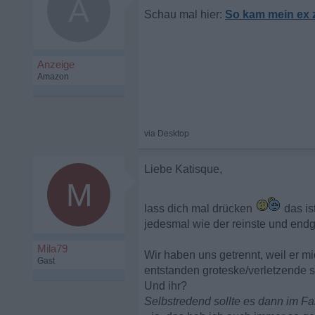
A
So kam mein ex 
Liebe Katisque,
M
lass dich mal drücken
das ist
jedesmal wie der reinste und endgü
Mila79
Wir haben uns getrennt, weil er mi
Gast
entstanden groteske/verletzende s
Und ihr?
Selbstredend sollte es dann im Fall