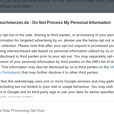
es gab zwar keine probleme, es war zwar schön aber iwie „routin
dings nicht mehr.
ppy, aber ihm hat das vermutlich angst gemacht, dass das stres
sschmerzen.de -
Do Not Process My Personal Information
gangen.
ingenommen, ihm gesagt, nun, dann ist es eben so, wenn du dich 
to opt-out of the sale, sharing to third parties, or processing of your per
wieder meinen sachen zugewandt und nichts von mir hören lasse
formation for targeted advertising by us, please use the below opt-out s
ab nette treffen, durchaus intime. Ich blieb aber für ihn nun et
r selection. Please note that after your opt-out request is processed y
atte er mich echt nen korb verpasst.
eing interest-based ads based on personal information utilized by us or
disclosed to third parties prior to your opt-out. You may separately opt-
losure of your personal information by third parties on the IAB’s list of
dauert, bis er wirklich aufgetaut ist und mich wollte, sogar an
. This information may also be disclosed by us to third parties on the
IA
em gesehen, wie die schwache frau plötzlich eine starke geword
Participants
that may further disclose it to other third parties.
 in kontakt mit ihm, ihn nicht für ihr glück verantwortlich mach
 that this website/app uses one or more Google services and may gath
including but not limited to your visit or usage behaviour. You may click 
albes jahr gedauert.
 to Google and its third-party tags to use your data for below specifi
artet nicht auf ihn sondern macht euch wieder fit. Denkt über d
ogle consent section.
ollt.
etc. dann lässt sich auf eurer neuen persönlichkeitsgrundlage de
l Data Processing Opt Outs