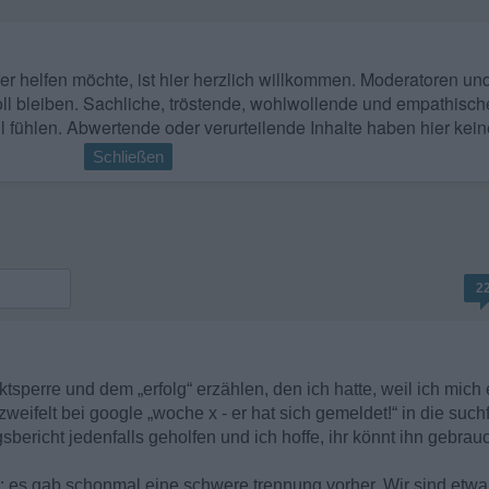
 wer helfen möchte, ist hier herzlich willkommen. Moderatoren u
ll bleiben. Sachliche, tröstende, wohlwollende und empathisch
l fühlen. Abwertende oder verurteilende Inhalte haben hier kein
Schließen
2
sperre und dem „erfolg“ erzählen, den ich hatte, weil ich mich 
eifelt bei google „woche x - er hat sich gemeldet!“ in die such
gsbericht jedenfalls geholfen und ich hoffe, ihr könnt ihn gebrau
: es gab schonmal eine schwere trennung vorher. Wir sind etwa