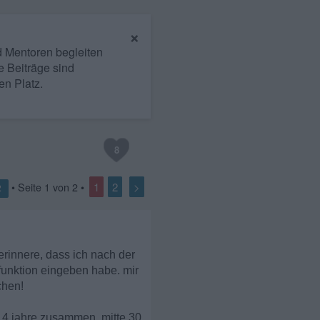
×
nd Mentoren begleiten
e Beiträge sind
en Platz.
8
1
2
>
• Seite
1
von
2
•
2
erinnere, dass ich nach der
funktion eingeben habe. mir
chen!
 4 jahre zusammen, mitte 30