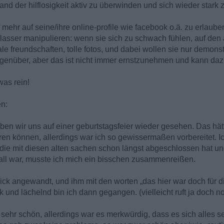
tand der hilflosigkeit aktiv zu überwinden und sich wieder stark 
ff mehr auf seine/ihre online-profile wie facebook o.ä. zu erlaub
rlasser manipulieren: wenn sie sich zu schwach fühlen, auf de
le freundschaften, tolle fotos, und dabei wollen sie nur demonstr
genüber, aber das ist nicht immer ernstzunehmen und kann dazu
was rein!
n:
ben wir uns auf einer geburtstagsfeier wieder gesehen. Das hät
en können, allerdings war ich so gewissermaßen vorbereitet. 
 die mit diesen alten sachen schon längst abgeschlossen hat und
 fall war, musste ich mich ein bisschen zusammenreißen.
ck angewandt, und ihm mit den worten „das hier war doch für di
k und lächelnd bin ich dann gegangen. (vielleicht ruft ja doch 
ehr schön, allerdings war es merkwürdig, dass es sich alles seh