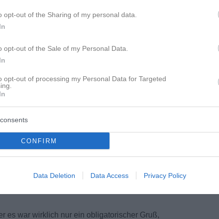
o opt-out of the Sharing of my personal data.
In
o opt-out of the Sale of my Personal Data.
In
to opt-out of processing my Personal Data for Targeted
ing.
In
consents
CONFIRM
Data Deletion
Data Access
Privacy Policy
r es war wirklich nur ein obligatorischer Gruß,