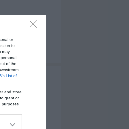
sonal or
ection to
ou may
 personal
x 3
out of the
 downstream
B’s List of
er and store
to grant or
ed purposes