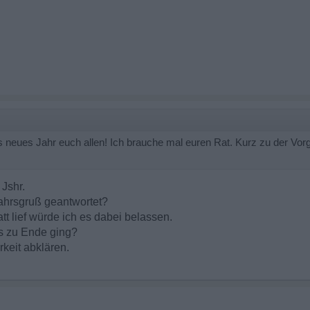
 neues Jahr euch allen! Ich brauche mal euren Rat. Kurz zu der Vor
 Jshr.
ahrsgruß geantwortet?
tt lief würde ich es dabei belassen.
s zu Ende ging?
keit abklären.