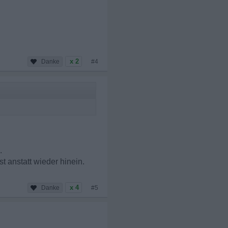
x 2
#4
.
 anstatt wieder hinein.
x 4
#5