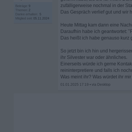
zufälligerweise nochmal in der Sta
Beiträge:
9
Themen:
2
Das Gespräch verlief gut und wir 
Danke erhalten:
5
Mitglied seit:
05.11.2024
Heute Mittag kam dann eine Nachr
Daraufhin habe ich geantwortet: "
Das heißt ich habe genauso kurz g
So jetzt bin ich hin und hergerisse
ihr Silvester war oder ähnliches.
Einerseits würde ich gerne Kontakt
reininterpretiere und falls ich no
Was meint ihr? Was würdet ihr mi
01.01.2025 17:19
•