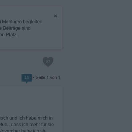
×
nd Mentoren begleiten
e Beiträge sind
en Platz.
27
• Seite
1
von
1
13
isch und ich habe mich in
fühl, dass ich mehr für sie
e November habe ich sie