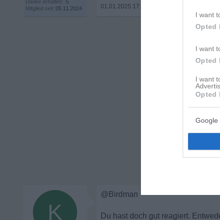
Danke erhalten:
5
01.01.2025 17:30
•
Mitglied seit:
05.11.2024
I want t
Opted 
I want t
Opted 
I want 
Advertis
Opted 
Google 
@Birdman
K
Du hast doch gut reagiert. Entwede