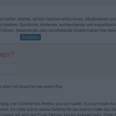
 wer helfen möchte, ist hier herzlich willkommen. Moderatoren u
ll bleiben. Sachliche, tröstende, wohlwollende und empathisch
l fühlen. Abwertende oder verurteilende Inhalte haben hier kein
Schließen
auen?
 allen! Ich brauche mal euren Rat.
lang, von Sommer bis Herbst, was am laufen. Es war relativ tox
oren. Ich hatte schon starke Gefühle für sie und ich hatte das Ge
nn hatten wir jetzt seit Ende Oktober keinen Kontakt mehr. End