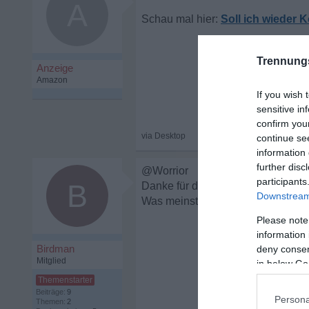
A
Soll ich wieder 
Trennung
If you wish 
sensitive in
confirm you
continue se
information 
further disc
@Worrior
participants
B
Danke für die Antwort.
Downstream 
Was meinst du mit "Lass nicht stä
Please note
information 
Birdman
deny consent
Mitglied
in below Go
Beiträge:
9
Persona
Themen:
2