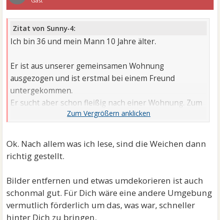
Gast
Zitat von Sunny-4:
Ich bin 36 und mein Mann 10 Jahre älter.
Er ist aus unserer gemeinsamen Wohnung
ausgezogen und ist erstmal bei einem Freund
untergekommen.
Er sucht aber schon fleißig nach einer Wohnung. Zum
Glück hat sich unser gemeinsamer Traum von einem
Haus noch nicht erfüllt...
Ok. Nach allem was ich lese, sind die Weichen dann
Mein Sohn ist 15. Er bleibt bei mir. Der Kontakt zu
richtig gestellt.
seinem Vater war schon immer sehr angespannt. Er
hatte ja nie wirklich Zeit für ihn. Er kommt mit der
Bilder entfernen und etwas umdekorieren ist auch
Trennung gut aus.
schonmal gut. Für Dich wäre eine andere Umgebung
vermutlich förderlich um das, was war, schneller
Er und sein Sohn können sich natürlich jeder Zeit
hinter Dich zu bringen.