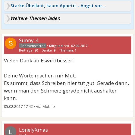
Starke Übelkeit, kaum Appetit - Angst vor Erbrechen
Weitere Themen laden
Sunny-4
S
•
Mitglied
seit:
02.02.2017
Beiträge:
20
Danke:
9
Themen:
1
Vielen Dank an Eswirdbesser!
Deine Worte machen mir Mut.
Es stimmt, dass Schreiben hier tut gut. Gerade dann,
wenn man den Schmerz gerade nicht aushalten
kann.
05.02.2017 17:42
•
LonelyXmas
L