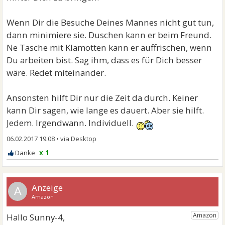
sehen. Bis jetzt sucht keiner von beiden einen
Kontakt. Es ist ja alles noch sehr neu für uns alle (
Wenn Dir die Besuche Deines Mannes nicht gut tun,
Trennung vor 2 Wochen).
dann minimiere sie. Duschen kann er beim Freund.
Ne Tasche mit Klamotten kann er auffrischen, wenn
Ich bin berufstätig. Stehe soweit auf eigenen Beinen.
Du arbeiten bist. Sag ihm, dass es für Dich besser
Auch wenn ich jetzt gerade den Boden darunter
wäre. Redet miteinander.
verloren habe.
Ansonsten hilft Dir nur die Zeit da durch. Keiner
Ich möchte kein Trennungskrieg und er wohl auch
kann Dir sagen, wie lange es dauert. Aber sie hilft.
nicht. Wir gehen weiterhin fürsorglich miteinander
Jedem. Irgendwann. Individuell.
um. Ich hoffe es bleibt so, wenn es dann darum geht
06.02.2017 19:08
•
das gemeinsame Hab und Gut zu teilen.
x 1
Das schwerste zur Zeit ist, dass man sich natürlich
sieht. Er holt Post ab, er kommt zum Duschen. Er holt
A
frische Kleidung.
Jedesmal wenn er dann wieder weg ist, geht es mir
richtig schlecht.