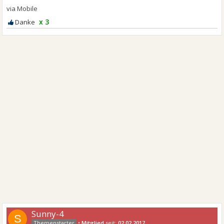
x 3
Sunny-4
S
•
Mitglied
seit:
02.02.2017