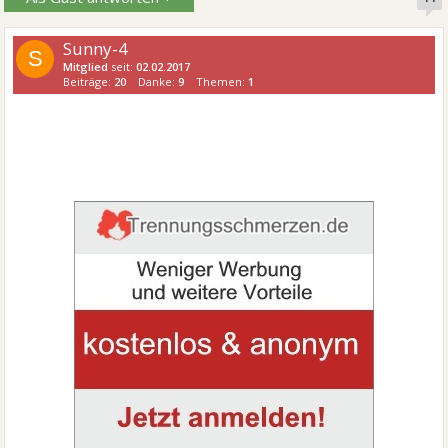
Sunny-4
S
Mitglied
seit:
02.02.2017
Beiträge:
20
Danke:
9
Themen:
1