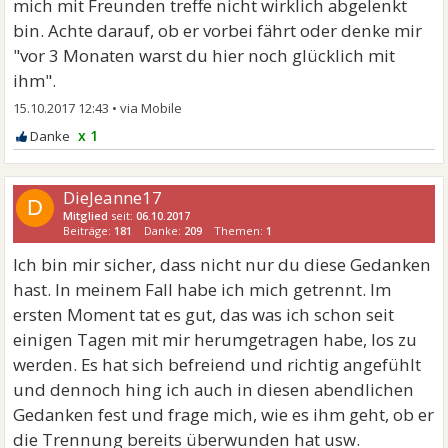
mich mit Freunden treffe nicht wirklich abgelenkt
bin. Achte darauf, ob er vorbei fährt oder denke mir
"vor 3 Monaten warst du hier noch glücklich mit
ihm".
15.10.2017 12:43
•
x 1
DieJeanne17
D
Mitglied
seit:
06.10.2017
Beiträge:
181
Danke:
209
Themen:
1
Ich bin mir sicher, dass nicht nur du diese Gedanken
hast. In meinem Fall habe ich mich getrennt. Im
ersten Moment tat es gut, das was ich schon seit
einigen Tagen mit mir herumgetragen habe, los zu
werden. Es hat sich befreiend und richtig angefühlt
und dennoch hing ich auch in diesen abendlichen
Gedanken fest und frage mich, wie es ihm geht, ob er
die Trennung bereits überwunden hat usw.