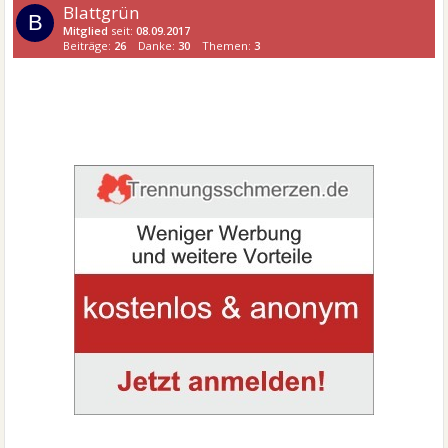
Blattgrün
B
Mitglied
seit:
08.09.2017
Beiträge:
26
Danke:
30
Themen:
3