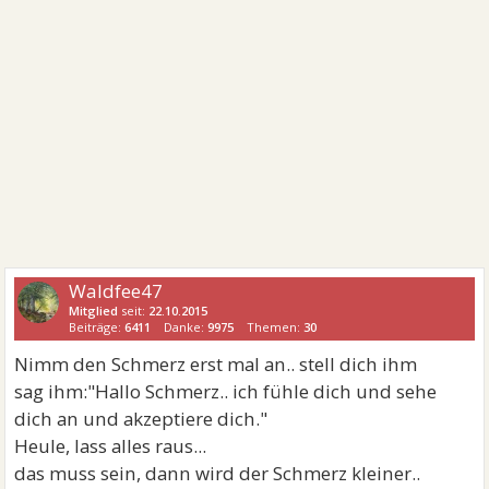
Waldfee47
Mitglied
seit:
22.10.2015
Beiträge:
6411
Danke:
9975
Themen:
30
Nimm den Schmerz erst mal an.. stell dich ihm
sag ihm:"Hallo Schmerz.. ich fühle dich und sehe
dich an und akzeptiere dich."
Heule, lass alles raus...
das muss sein, dann wird der Schmerz kleiner..