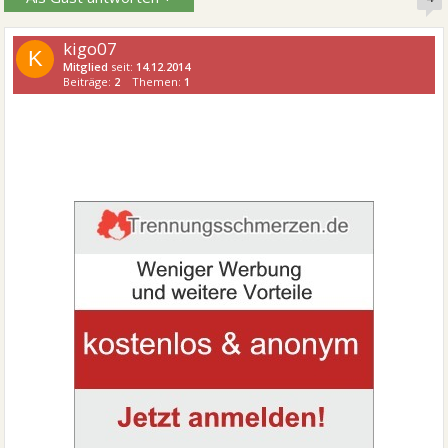
kigo07
K
Mitglied
seit:
14.12.2014
Beiträge:
2
Themen:
1