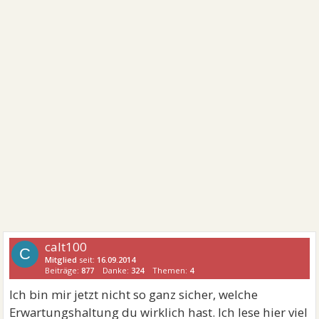
calt100
C
Mitglied
seit:
16.09.2014
Beiträge:
877
Danke:
324
Themen:
4
Ich bin mir jetzt nicht so ganz sicher, welche
Erwartungshaltung du wirklich hast. Ich lese hier viel