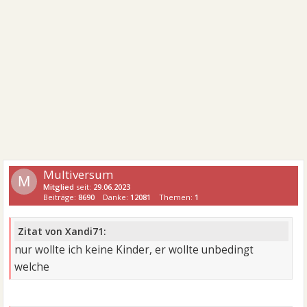
Multiversum
M
Mitglied
seit:
29.06.2023
Beiträge:
8690
Danke:
12081
Themen:
1
Zitat von Xandi71:
nur wollte ich keine Kinder, er wollte unbedingt
welche