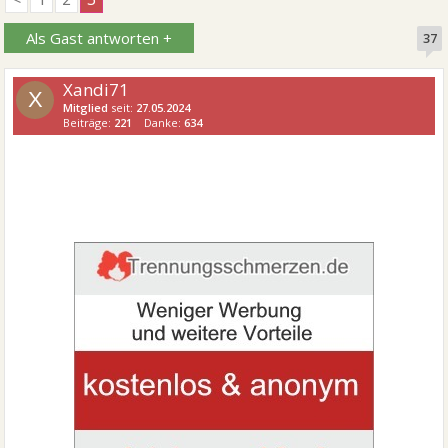
Als Gast antworten +
37
Xandi71
X
Mitglied
seit:
27.05.2024
Beiträge:
221
Danke:
634