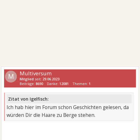
Multiversum
M
Mitglied
seit:
29.06.2023
Beiträge:
8690
Danke:
12081
Themen:
1
Zitat von Igelfisch:
Ich hab hier im Forum schon Geschichten gelesen, da
würden Dir die Haare zu Berge stehen.