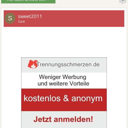
sweet2011
S
Gast