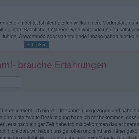
 wer helfen möchte, ist hier herzlich willkommen. Moderatoren u
ll bleiben. Sachliche, tröstende, wohlwollende und empathisch
l fühlen. Abwertende oder verurteilende Inhalte haben hier kein
Schließen
arn!- brauche Erfahrungen
achbarn verliebt. Ich bin vor drei Jahren umgezogen und habe 
 durch die zweite Besichtigung habe ich mit bekommen, dass 
en, erst nach einiger Zeit habe ich mit bekommen das er Interes
ch nicht dort, wir haben uns getroffen und sind uns näher gek
al in Ihn verliebt. Wir kannten uns jetzt zwei Monate. Als ich 