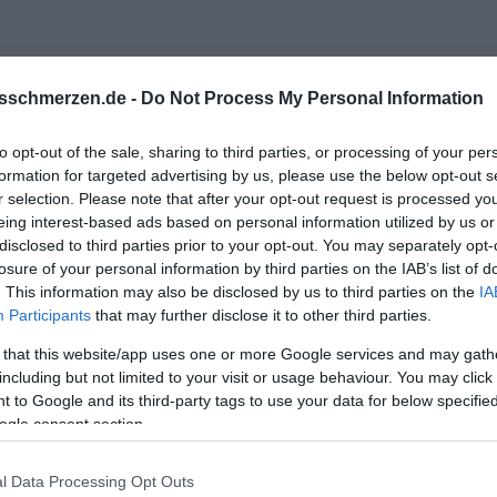
sschmerzen.de -
Do Not Process My Personal Information
e Hilfe gesucht um irgendwie klar zu kommen, aber es ist für die The
 Umzug nicht in Frage kommt.
to opt-out of the sale, sharing to third parties, or processing of your per
formation for targeted advertising by us, please use the below opt-out s
 in Frage? Liegt dir an deiner psychischen Gesundheit so we
r selection. Please note that after your opt-out request is processed y
eing interest-based ads based on personal information utilized by us or
disclosed to third parties prior to your opt-out. You may separately opt-
losure of your personal information by third parties on the IAB’s list of
e ich von Ihm los? Ich habe Angst vor dem Tag wenn eine andere Fr
. This information may also be disclosed by us to third parties on the
IA
Participants
that may further disclose it to other third parties.
 that this website/app uses one or more Google services and may gath
including but not limited to your visit or usage behaviour. You may click 
zu Hause verbringen und wenn du zu Hause bist Ohropax tragen,
 to Google and its third-party tags to use your data for below specifi
mmst, hinterherzuspionieren.
ogle consent section.
rhalten ist sehr zwanghaft und es hört sich wirklich so an, als
n.
l Data Processing Opt Outs