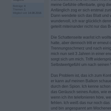
meine Gefühle offenbarte, ging di
Beiträge:
4
Themen:
1
Anfänglich zog er sich erstmal zur
Mitglied seit:
14.08.2016
Dann wendete sich das Blatt und wi
wundervoll, ich war glücklich den
geteilt miteinander nicht nur das Be
Die Schattenseite war/ist ich woll
hatte, aber dennoch tritt er erneu
Trennungsschmerz und nach einige
mich nun seit 3 Jahren in einer e
sorgt sich um mich. Trifft widersp
Selbstwertgefühl um nach seinen 
Das Problem ist, das ich zum Kontro
er kann auf meinen Balkon schauen
durch den Spion. Ich kenne schon 
das Geräusch seines Autos, wie e
wenn ich ihn telefonieren höre, we
fehlen. Ich weiß das nur noch da
und bin angespannt am Wochenende