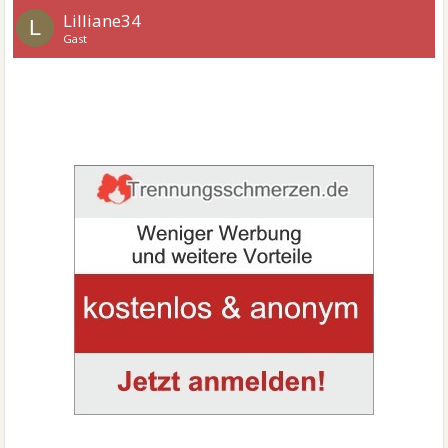
Lilliane34
L
Gast