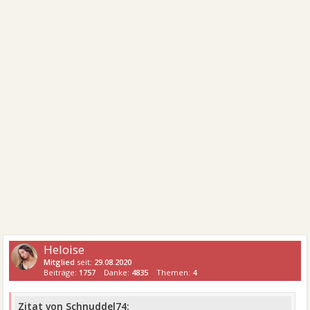
Heloise
Mitglied
seit:
29.08.2020
Beiträge:
1757
Danke:
4835
Themen:
4
Zitat von Schnuddel74: