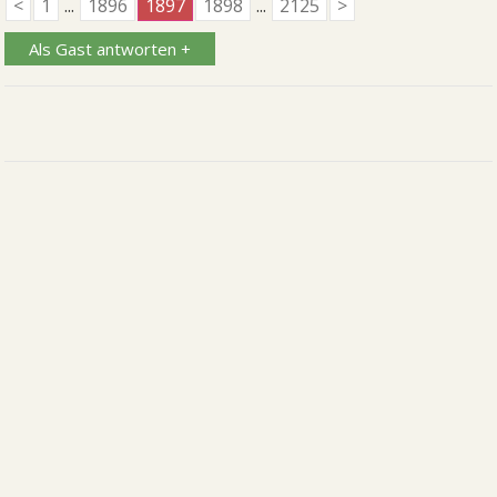
<
1
...
1896
1897
1898
...
2125
>
Als Gast antworten +