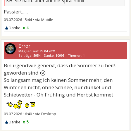
KH. Sie hatte aber auf die Sprachbox ...
Passiert.....
09.07.2026 15:44
•
x 4
Error
Mitglied
seit:
28.04.2021
Beiträge:
5954
Danke:
10995
Themen:
1
Bin irgendwie genervt, dass die Sommer zu heiß
☹
geworden sind
So langsam mag ich keinen Sommer mehr, den
Winter eh nicht, ohne Schnee, nur dunkel und
Schietwetter - Oh Frühling und Herbst kommet
09.07.2026 16:40
•
x 5