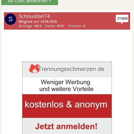
Als Gast antworten +
Schnuddel74
S
31868
Mitglied
seit:
03.06.2025
Beiträge:
4212
Danke:
9747
Themen:
6