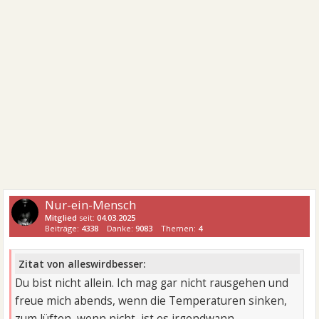
Nur-ein-Mensch
Mitglied
seit:
04.03.2025
Beiträge:
4338
Danke:
9083
Themen:
4
Zitat von alleswirdbesser:
Du bist nicht allein. Ich mag gar nicht rausgehen und
freue mich abends, wenn die Temperaturen sinken,
zum lüften, wenn nicht, ist es irgendwann ...