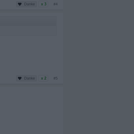
x 3
#4
x 2
#5