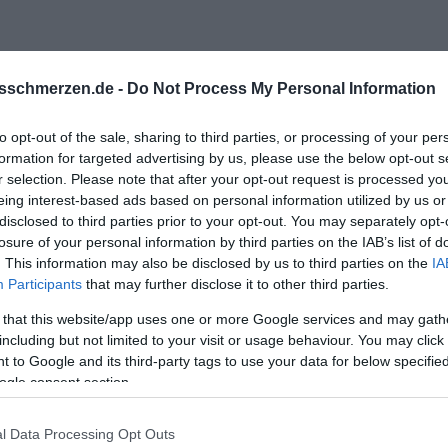
sschmerzen.de -
Do Not Process My Personal Information
to opt-out of the sale, sharing to third parties, or processing of your per
rte.
formation for targeted advertising by us, please use the below opt-out s
r selection. Please note that after your opt-out request is processed y
en Beitrag erstellt.
eing interest-based ads based on personal information utilized by us or
disclosed to third parties prior to your opt-out. You may separately opt-
n mit ihm zusammen/verheiratet. Wir haben 3 Kinder.
losure of your personal information by third parties on the IAB’s list of
. This information may also be disclosed by us to third parties on the
IA
icht gut genug für ihn bin. Er möchte jetzt ne 20 Jährige heiraten
Participants
that may further disclose it to other third parties.
 leiden ohne ihn und mich will ja sowieso keiner mehr haben. D
 that this website/app uses one or more Google services and may gath
including but not limited to your visit or usage behaviour. You may click 
 to Google and its third-party tags to use your data for below specifi
ogle consent section.
l Data Processing Opt Outs