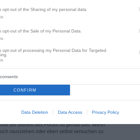
o opt-out of the Sharing of my personal data.
In
o opt-out of the Sale of my Personal Data.
In
to opt-out of processing my Personal Data for Targeted
ing.
In
consents
CONFIRM
nym über den eigenen Kummer zu sprechen ist
r Dich, dass Du danach ein gutes Gefühl hattest.
e und hilfsbereite UserInnen, denen es iwann
Data Deletion
Data Access
Privacy Policy
h geht: Trennung von einer geliebten Person!
 finde der Benefit des Forum ist genau das. Wenn
 sich rausziehen oder eben selbst versuchen zu