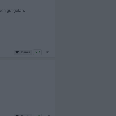
ch gut getan.
x 7
#1