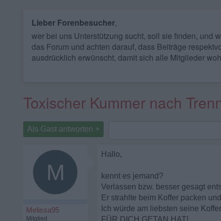
Lieber Forenbesucher
,
wer bei uns Unterstützung sucht, soll sie finden, und
das Forum und achten darauf, dass Beiträge respektvo
ausdrücklich erwünscht, damit sich alle Mitglieder woh
Toxischer Kummer nach Trennu
Als Gast antworten +
Hallo,
M
kennt es jemand?
Verlassen bzw. besser gesagt ent
Er strahlte beim Koffer packen un
Ich würde am liebsten seine Kof
Melissa95
Mitglied
FÜR DICH GETAN HAT!