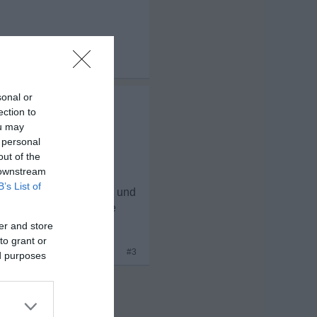
x 3
sonal or
ection to
ou may
 personal
out of the
 downstream
B’s List of
 (die es noch nicht gibt) und
as ist grob gesagt meine
er and store
to grant or
x 2
#3
ed purposes