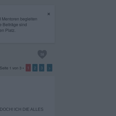
×
nd Mentoren begleiten
e Beiträge sind
en Platz.
58
1
2
3
>
 Seite
1
von
3
•
 ES DOCH! ICH DIE ALLES