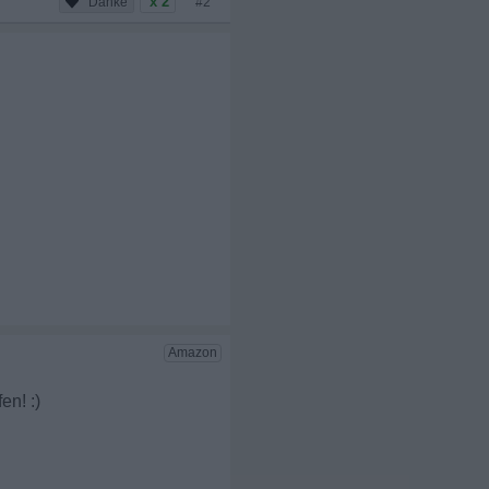
x 2
#2