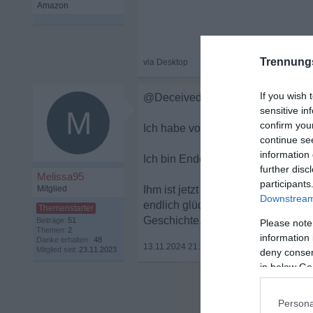
Trennung
If you wish 
@Deceived_m danke für deine Wo
sensitive in
M
confirm you
Ich habe vor ein paar Tagen mal ein
continue se
information 
Ich bin Ende 30 und seit 17 Jahre
further disc
Melissa95
participants
Mitglied
Ihm ist jetzt aufgefallen dass ich n
Downstream 
endlich glücklich werden. Ich soll
Geschichte.
Beiträge:
51
Please note
Themen:
2
information 
Danke erhalten:
48
13.11.2024 21:26
•
Mitglied seit:
23.11.2023
deny consent
in below Go
Persona