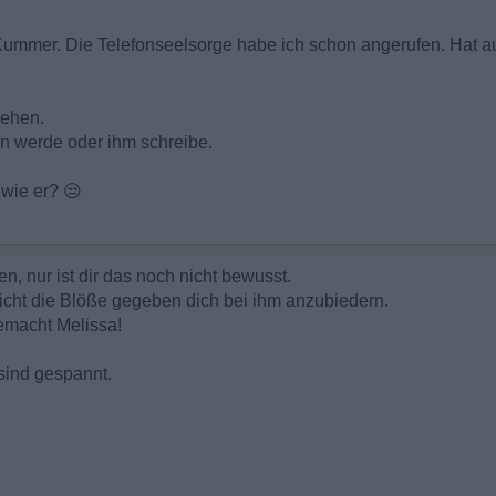
Kummer. Die Telefonseelsorge habe ich schon angerufen. Hat au
gehen.
en werde oder ihm schreibe.
 wie er?
😒
n, nur ist dir das noch nicht bewusst.
icht die Blöße gegeben dich bei ihm anzubiedern.
gemacht Melissa!
sind gespannt.