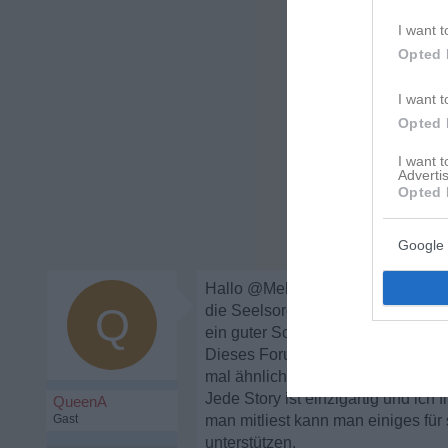
I want t
Opted 
I want t
Opted 
I want 
Advertis
Opted 
Google 
Hallo @Melissa95,
Q
die Seelsorge anzurufen und ano
ein guter Schritt. Es freut mich fü
Dieses Forum hat viele freundlich
mal ähnlich wie Dir ging oder noc
Jede Story ist einzigartig und ich
QueenA
Gast
man mitliest kann man einiges für
unterstützen.