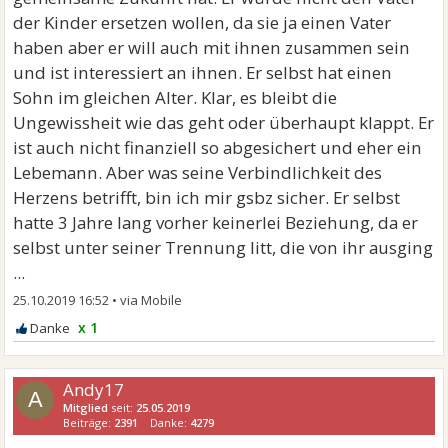
der Kinder ersetzen wollen, da sie ja einen Vater
haben aber er will auch mit ihnen zusammen sein
und ist interessiert an ihnen. Er selbst hat einen
Sohn im gleichen Alter. Klar, es bleibt die
Ungewissheit wie das geht oder überhaupt klappt. Er
ist auch nicht finanziell so abgesichert und eher ein
Lebemann. Aber was seine Verbindlichkeit des
Herzens betrifft, bin ich mir gsbz sicher. Er selbst
hatte 3 Jahre lang vorher keinerlei Beziehung, da er
selbst unter seiner Trennung litt, die von ihr ausging
...
25.10.2019 16:52
•
x 1
Andy17
A
Mitglied
seit:
25.05.2019
Beiträge:
2391
Danke:
4279