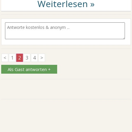
<
1
2
3
4
>
Als Gast antworten +