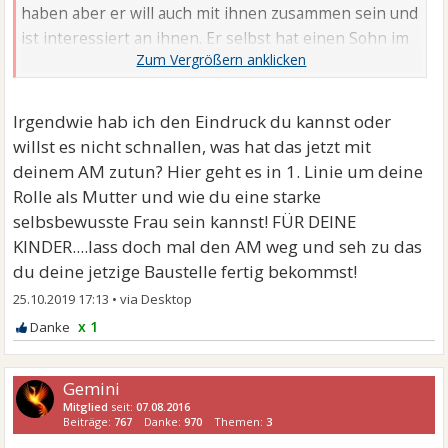
haben aber er will auch mit ihnen zusammen sein und
ist interessiert an ihnen. Er selbst hat einen Sohn im
gleichen Alter. Klar, es bleibt die Ungewissheit wie das
geht oder überhaupt klappt. Er ist auch nicht finanziell
so abgesichert und eher ein Lebemann. Aber was
Irgendwie hab ich den Eindruck du kannst oder
seine Verbindlichkeit des Herzens betrifft, bin ich mir
willst es nicht schnallen, was hat das jetzt mit
gsbz sicher. Er selbst hatte 3 Jahre lang vorher
deinem AM zutun? Hier geht es in 1. Linie um deine
keinerlei Beziehung, da er selbst unter seiner
Rolle als Mutter und wie du eine starke
Trennung litt, die von ihr ausging ...
selbsbewusste Frau sein kannst! FÜR DEINE
KINDER....lass doch mal den AM weg und seh zu das
du deine jetzige Baustelle fertig bekommst!
25.10.2019 17:13
•
x 1
Gemini
Mitglied
seit:
07.08.2016
Beiträge:
767
Danke:
970
Themen:
3