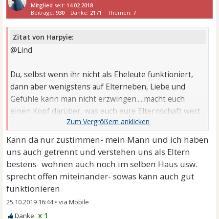
Mitglied
seit:
14.02.2018
Beiträge:
930
Danke:
2171
Themen:
7
Zitat von Harpyie:
@Lind
Du, selbst wenn ihr nicht als Eheleute funktioniert,
dann aber wenigstens auf Elterneben, Liebe und
Gefühle kann man nicht erzwingen.....macht euch
einen Kopf darüber, was euch eure Elternschaft wert
ist! Ihr könnt euch das Leben zur Hölle machen, oder
auf Freundschaft im Sinne eurer Kinder...manchmal ist
Kann da nur zustimmen- mein Mann und ich haben
das die beste Lösung,wenn die Liebe flöten gegangen
uns auch getrennt und verstehen uns als Eltern
ist!
bestens- wohnen auch noch im selben Haus usw.
sprecht offen miteinander- sowas kann auch gut
Trennt euch wenn es wirklich kein Sinn hat und dann
funktionieren
eben im Guten, so seit ihr wenigstens für eure Kids
25.10.2019 16:44
•
ein Team!
x 1