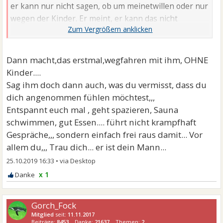
er kann nur nicht sagen, ob um meinetwillen oder nur
wegen der Kinder. Er meint, er kann das nicht
trennen. Er glaubt, die Gefühle sind noch da, nur
verschüttet. Ich habe Angst, mich darauf einzulassen,
weil ich dann vielleicht wieder nicht so genommen
Dann macht,das erstmal,wegfahren mit ihm, OHNE
werde, wie ich bin und das mir langfristig wieder
Kinder....
dieses innere unglückliche Gefühl wächst und ich mich
Sag ihm doch dann auch, was du vermisst, dass du
selber wieder klein mache ... außerdem habe ich ja
dich angenommen fühlen möchtest,,,
durch meine Affäre erfahren, was es heißt, sich
Entspannt euch mal , geht spazieren, Sauna
angenommen zu fühlen ... Ich würde immer
schwimmen, gut Essen.... führt nicht krampfhaft
vergleichen und mein AM vermissen.....
Gespräche,,, sondern einfach frei raus damit... Vor
allem du,,, Trau dich... er ist dein Mann...
25.10.2019 16:33
•
x 1
Gorch_Fock
Mitglied
seit:
11.11.2017
Beiträge:
8453
Danke:
21637
Themen:
2