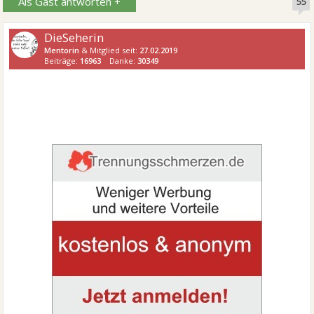
Als Gast antworten +
55
DieSeherin
Mentorin
& Mitglied seit:
27.02.2019
Beiträge:
16963
Danke:
30349