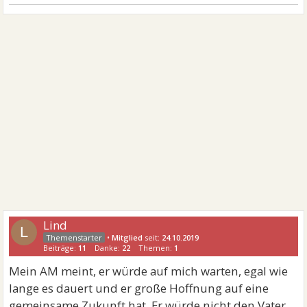
Eine Ende mit Schrecken ist allemal besser, als ein
Schrecken ohne Ende....ist zwar banal, aber warum
immer erst alles bis zum erbrechen rauszögern....
Lind
L
•
Mitglied
seit:
24.10.2019
Beiträge:
11
Danke:
22
Themen:
1
Mein AM meint, er würde auf mich warten, egal wie
lange es dauert und er große Hoffnung auf eine
gemeinsame Zukunft hat. Er würde nicht den Vater