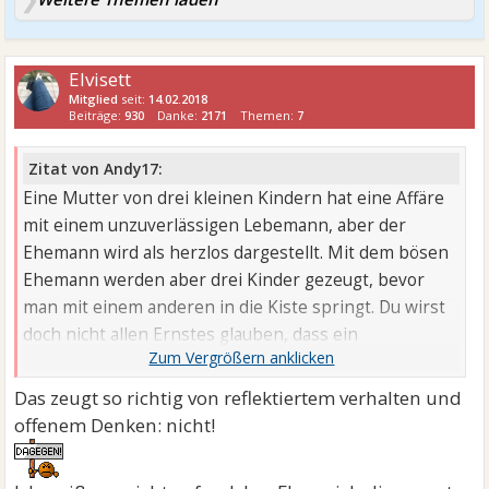
Elvisett
Mitglied
seit:
14.02.2018
Beiträge:
930
Danke:
2171
Themen:
7
Zitat von Andy17:
Eine Mutter von drei kleinen Kindern hat eine Affäre
mit einem unzuverlässigen Lebemann, aber der
Ehemann wird als herzlos dargestellt. Mit dem bösen
Ehemann werden aber drei Kinder gezeugt, bevor
man mit einem anderen in die Kiste springt. Du wirst
doch nicht allen Ernstes glauben, dass ein
Märchenprinz auf eine Frau mit drei kleinen Kindern
wartet, die sich nicht zwischen dem Ehemann und
Das zeugt so richtig von reflektiertem verhalten und
dem Lover entscheiden kann. Auch dein AM ist eine
offenem Denken: nicht!
rücksichtslose Pfeife, die bewusst die Schwäche einer
Frau ausnutzt.