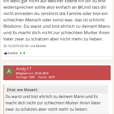
Ich weiß gar nicht auf welcher Ebene ich dir zu erst
Liebe Lind, der Abgrund wartet auf dich. Du zerstörst
widersprechen sollte also einfach an @Lind lass dir
gerade deine Familie.
nicht einreden du zerstörst die Familie oder bist ein
schlechter Mensch oder sonst was- das ist schlicht
Blödsinn. Du warst und bist ehrlich zu deinem Mann
und Es macht dich nicht zur schlechten Mutter ihren
Vater zwar zu schätzen aber nicht mehr zu lieben.
25.10.2019 20:18
•
x 4
Andy17
A
Mitglied
seit:
25.05.2019
Beiträge:
2391
Danke:
4279
Zitat von Elvisett:
Du warst und bist ehrlich zu deinem Mann und Es
macht dich nicht zur schlechten Mutter ihren Vater
zwar zu schätzen aber nicht mehr zu lieben.