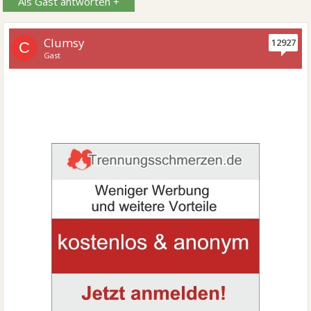
Als Gast antworten +
Clumsy
12927
C
Gast