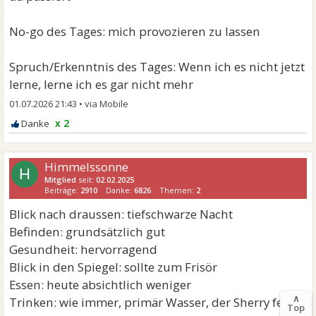
No-go des Tages: mich provozieren zu lassen
Spruch/Erkenntnis des Tages: Wenn ich es nicht jetzt
lerne, lerne ich es gar nicht mehr
01.07.2026 21:43
•
x 2
Himmelssonne
H
Mitglied
seit:
02.02.2025
Beiträge:
2910
Danke:
6826
Themen:
2
Blick nach draussen: tiefschwarze Nacht
Befinden: grundsätzlich gut
Gesundheit: hervorragend
Blick in den Spiegel: sollte zum Frisör
Essen: heute absichtlich weniger
∧
Trinken: wie immer, primär Wasser, der Sherry fehlt
Top