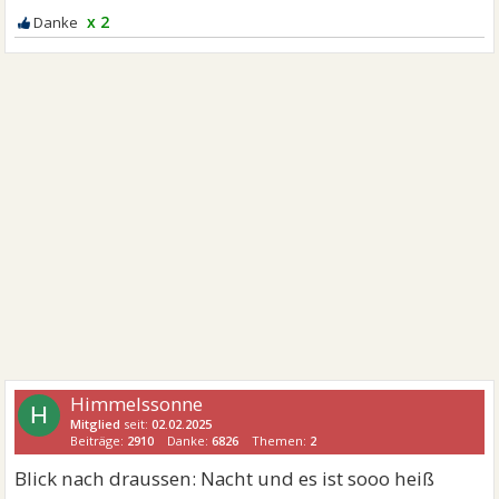
x 2
Himmelssonne
H
Mitglied
seit:
02.02.2025
Beiträge:
2910
Danke:
6826
Themen:
2
Blick nach draussen: Nacht und es ist sooo heiß