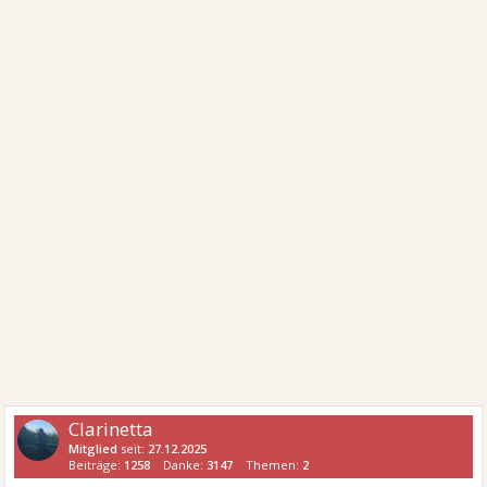
Clarinetta
Mitglied
seit:
27.12.2025
Beiträge:
1258
Danke:
3147
Themen:
2