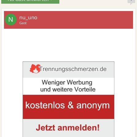
nu_uno
N
Gast